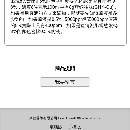
出現8%會比0.5%顏色淡那就要先確認是否真為濃度
8%，濃度8%表示100ml中有8g藍銅胜肽(GHK-Cu)，
如果是用原液的方式來添加，那就要先知道原液是多
少%的，如果原液是0.5%=5000ppm那5000ppm原液
的8%實際上只有400ppm，如果是這情況那當然號稱
8%的顏色會比0.5%的淡。
商品提問
我要留言
尚詮國際有限公司 E-mail:corolla888@seed.net.tw
電腦版
|
手機版