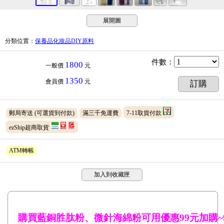
展開圖
分類位置
：
保養品化妝品DIY原料
件數
：
1800
一般價
元
1350
會員價
元
訂購
郵局寄送
(可選貨到付款)
滿三千免運費
7-11取貨付款
ezShip超商取貨
ATM轉帳
加入到收藏匣
購買藍銅胜肽粉、微針海綿粉可用優惠
99
元加購
~