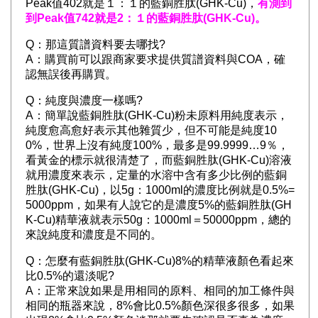
Peak值402就是１：１的藍銅胜肽(GHK-Cu)，
有測到
到Peak值742就是2：１的藍銅胜肽(GHK-Cu)。
Q：那這質譜資料要去哪找?
A：購買前可以跟商家要求提供質譜資料與COA，確
認無誤後再購買。
Q：純度與濃度一樣嗎?
A：簡單說藍銅胜肽(GHK-Cu)粉未原料用純度表示，
純度愈高愈好表示其他雜質少，但不可能是純度10
0%，世界上沒有純度100%，最多是99.9999…9％，
看黃金的標示就很清楚了，而藍銅胜肽(GHK-Cu)溶液
就用濃度來表示，定量的水溶中含有多少比例的藍銅
胜肽(GHK-Cu)，以5g：1000ml的濃度比例就是0.5%=
5000ppm，如果有人說它的是濃度5%的藍銅胜肽(GH
K-Cu)精華液就表示50g：1000ml＝50000ppm，總的
來說純度和濃度是不同的。
Q：怎麼有藍銅胜肽(GHK-Cu)8%的精華液顏色看起來
比0.5%的還淡呢?
A：正常來說如果是用相同的原料、相同的加工條件與
相同的瓶器來說，8%會比0.5%顏色深很多很多，如果