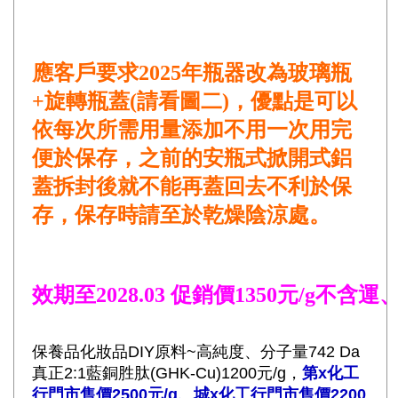
應客戶要求2025年瓶器改為玻璃瓶
+旋轉瓶蓋(請看圖二)，優點是可以
依每次所需用量添加不用一次用完
便於保存，之前的安瓶式掀開式鋁
蓋拆封後就不能再蓋回去不利於保
存，保存時請至於乾燥陰涼處。
效期至2028.03 促銷價1350元/g不含運、
保養品化妝品DIY原料~高純度、
分子量742 Da
真正2:1藍銅胜肽(GHK-Cu)1200元/g，
第x化工
行門市售價2500元/g、城x化工行門市售價2200