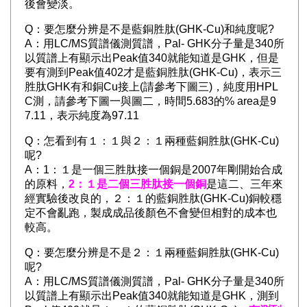
後會變淡。
Q：要怎麼分辨是不是藍銅胜肽(GHK-Cu)和純度呢?
A：用LC/MS質譜儀測質譜，Pal- GHK分子量是340所
以質譜上有顯示出Peak值340就能知道是GHK，但是
要有測到Peak值402才是藍銅胜肽(GHK-Cu)，表示三
胜肽GHK有和銅Cu接上(請參考下圖三)，純度用HPL
C測，請參考下圖一與圖二，時間5.683的% area是9
7.11，表示純度為97.11
Q：怎看到有１：１與２：１兩種藍銅胜肽(GHK-Cu)
呢?
A：1：１是一個三胜肽接一個銅是2007年剛開始合成
的原料，
2：１是二個三胜肽接一個銅
是這二、三年來
經實驗後改良的，２：１的藍銅胜肽(GHK-Cu)銅較穩
定不會亂跑，製成成品後顏色不會變但相對的成本也
較高。
Q：要怎麼分辨是不是２：１兩種藍銅胜肽(GHK-Cu)
呢?
A：用LC/MS質譜儀測質譜，Pal- GHK分子量是340所
以質譜上有顯示出Peak值340就能知道是GHK，測到