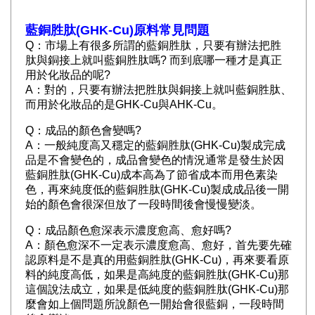
藍銅胜肽(GHK-Cu)原料常見問題
Q：市場上有很多所謂的藍銅胜肽，只要有辦法把胜
肽與銅接上就叫藍銅胜肽嗎? 而到底哪一種才是真正
用於化妝品的呢?
A：對的，只要有辦法把胜肽與銅接上就叫藍銅胜肽、
而用於化妝品的是GHK-Cu與AHK-Cu。
Q：成品的顏色會變嗎?
A：一般純度高又穩定的藍銅胜肽(GHK-Cu)製成完成
品是不會變色的，成品會變色的情況通常是發生於因
藍銅胜肽(GHK-Cu)成本高為了節省成本而用色素染
色，再來純度低的藍銅胜肽(GHK-Cu)製成成品後一開
始的顏色會很深但放了一段時間後會慢慢變淡。
Q：成品顏色愈深表示濃度愈高、愈好嗎?
A：顏色愈深不一定表示濃度愈高、愈好，首先要先確
認原料是不是真的用藍銅胜肽(GHK-Cu)，再來要看原
料的純度高低，如果是高純度的藍銅胜肽(GHK-Cu)那
這個說法成立，如果是低純度的藍銅胜肽(GHK-Cu)那
麼會如上個問題所說顏色一開始會很藍銅，一段時間