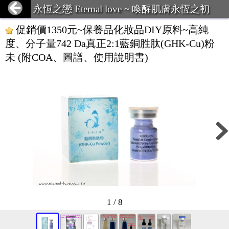
永恆之戀 Eternal love ~ 喚醒肌膚永恆之初
促銷價1350元~保養品化妝品DIY原料~高純
度、分子量742 Da真正2:1藍銅胜肽(GHK-Cu)粉
未 (附COA、圖譜、使用說明書)
1 / 8