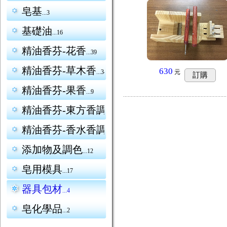
皂基
...3
基礎油
...16
精油香芬-花香
...39
精油香芬-草木香
630
元
...34
訂購
精油香芬-果香
...9
精油香芬-東方香調
...12
精油香芬-香水香調
...22
添加物及調色
...12
皂用模具
...17
器具包材
...4
皂化學品
...2