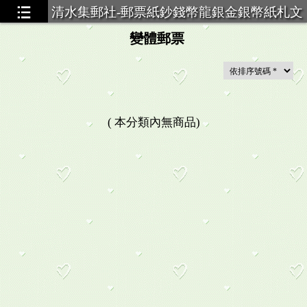
清水集郵社-郵票紙鈔錢幣龍銀金銀幣紙札文
獻買賣
變體郵票
(
本分類內無商品
)