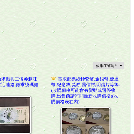
徵求振興三倍券趣味
徵求郵票紙鈔套幣,金銀幣,流通
歡迎連絡,徵求號碼如
幣,紀念幣,獎券,舊信封,明信片等等.
(收購價格可能會有變動或暫停收
購,出售前請詢問最新收購價格)(收
購價格表在內)