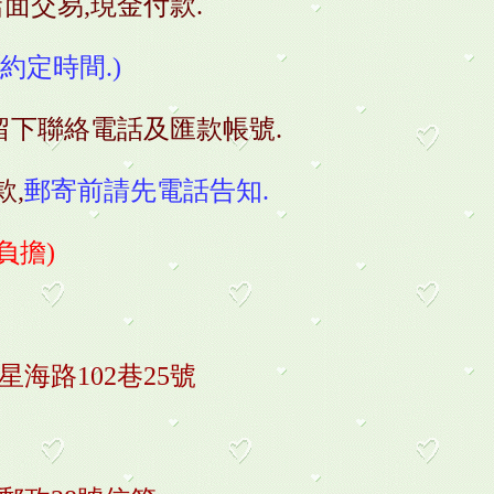
店面交易,現金付款.
約定時間.)
並留下聯絡電話及匯款帳號.
款,
郵寄前請先電話告知.
負擔)
星海路102巷25號