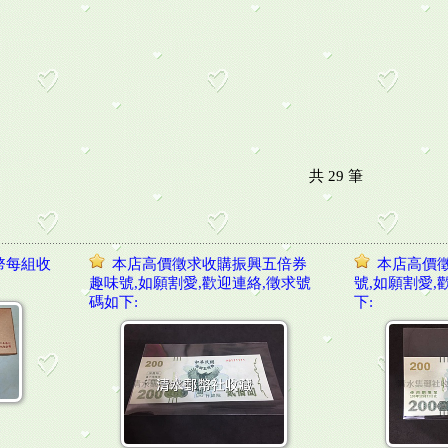
共
29
筆
幣每組收
本店高價徵求收購振興五倍券
本店高價
趣味號,如願割愛,歡迎連絡,徵求號
號,如願割愛,
碼如下:
下: