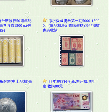
新台幣發行50週年紀
徵求愛國獎券第一期5000-1500
每卷收購1500元(包
0元(依品相決定收購價格)其他期數
好)
也有收購
5角銀幣(中上品相)每
88年塑膠鈔全新,無污損,無折
痕,收購80元