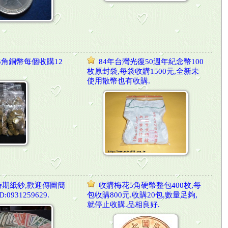
年5角銅幣每個收購12
84年台灣光復50週年紀念幣100
枚原封袋,每袋收購1500元,全新未
使用散幣也有收購.
期紙鈔,歡迎傳圖簡
收購梅花5角硬幣整包400枚,每
:0931259629.
包收購800元.收購20包,數量足夠,
就停止收購.品相良好.