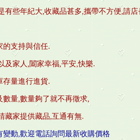
是有些年紀大,收藏品甚多,攜帶不方便,請店
家的支持與信任.
以及家人,闔家幸福,平安,快樂.
庫存量進行進貨.
數量,數量夠了就不再徵求,
請藏家提供藏品,互通有無.
有變動,歡迎電話詢問最新收購價格