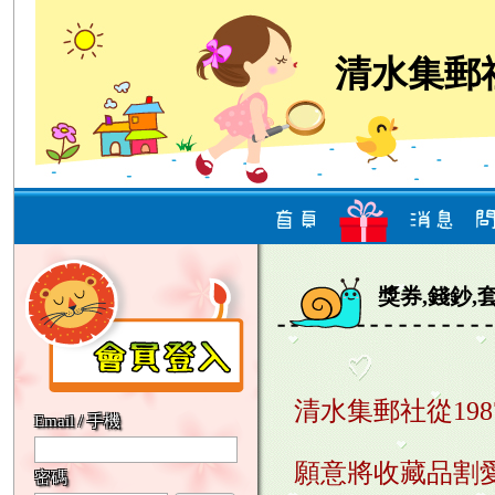
清水集郵
獎券,錢鈔,
清水集郵社從198
Email / 手機
願意將收藏品割愛
密碼