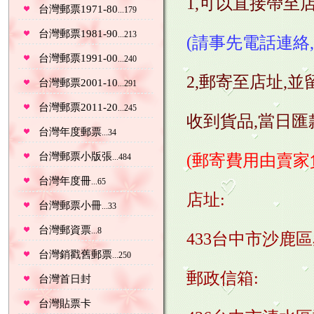
1,可以直接帶至
台灣郵票1971-80
...179
台灣郵票1981-90
...213
(請事先電話連絡,
台灣郵票1991-00
...240
2,郵寄至店址,
台灣郵票2001-10
...291
台灣郵票2011-20
...245
收到貨品,當日匯
台灣年度郵票
...34
台灣郵票小版張
(郵寄費用由賣家
...484
台灣年度冊
...65
店址:
台灣郵票小冊
...33
台灣郵資票
...8
433台中市沙鹿區
台灣銷戳舊郵票
...250
郵政信箱:
台灣首日封
台灣貼票卡