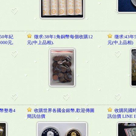
50年紀
徵求:38年1角銅幣每個收購12
徵求:43
000元,
元(中上品相).
元(中上品相)
幣整卷4
收購世界各國金銀幣,歡迎傳圖
收購民國時
簡訊估價
訊估價 LINE ID