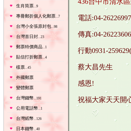
436台中市清水
生肖筒票
...9
專冊郵折個人化郵票
電話:04-2622699
...7
台灣小全張原封包
...98
傳真:04-2622360
台灣首日封
...23
郵票特價商品
...1
行動0931-25962
貼信打折郵票
...4
蔡大昌先生
樣票
...45
外國郵票
感恩!
變體郵票
台灣錢幣
祝福大家天天開心
...191
公用電話幣
...1
台灣紙幣
...126
日本錢幣
...40