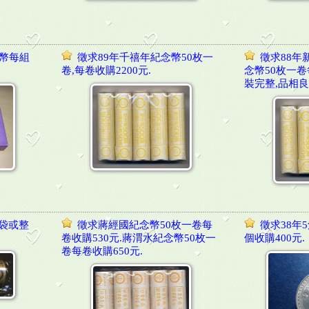
銀幣每組
徵求89年千禧年紀念幣50枚一
徵求88年
卷,每卷收購2200元.
念幣50枚一卷
裝完整,品相良
袋或整
徵求蔣經國紀念幣50枚一卷每
徵求38年
卷收購530元.蔣渭水紀念幣50枚一
個收購400元.
卷每卷收購650元.