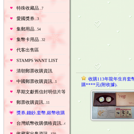
特殊收藏品
...7
愛國獎券
...3
集郵用品
...54
集幣卡用品
...32
代客出售區
STAMPS WANT LIST
清朝郵票收購資訊
收購113年龍年生肖套
中國郵票收購資訊
...1
購****元(附收據).
早期文獻舊信封明信片等收購資訊
...15
郵票收購資訊
...11
獎券,錢鈔,套幣,銀幣收購資訊
...29
台灣紙幣收購價格資訊
...46
收藏家出售資訊