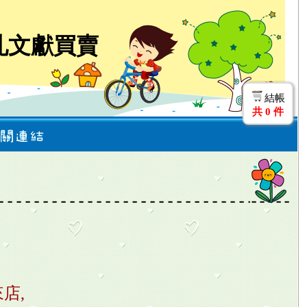
札文獻買賣
結帳
共
0
件
店,