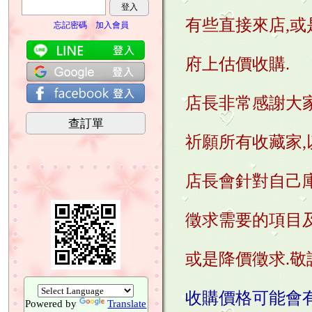
登入
有些直接來店,或
忘記密碼
加入會員
府上估價收購.
店長非常感謝大
查訂單
祈願所有收藏家,
店長會針對自己
徵求需要的項目及
或是降價徵求.敬
收購價格可能會
Powered by
Translate