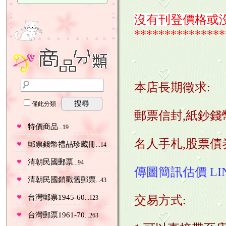
沒有刊登價格或沒
***************
本店長期徵求:
搜尋
僅此分類
郵票信封,紙鈔錢
特價商品
...19
名人
手札
,股票債
郵票錢幣禮品珍藏冊
...14
清朝民國郵票
...94
傳圖簡訊估價 LINE 
清朝民國銷戳舊郵票
...43
台灣郵票1945-60
交易方式:
...123
台灣郵票1961-70
...263