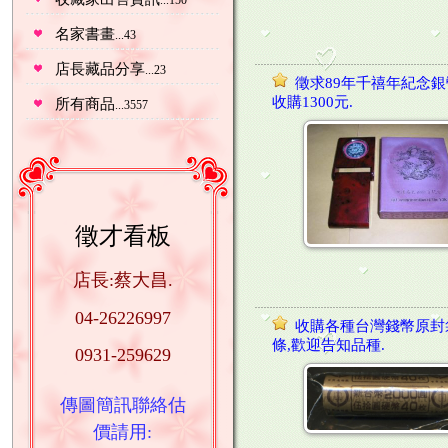
...150
名家書畫
...43
店長藏品分享
...23
徵求89年千禧年紀念
收購1300元.
所有商品
...3557
徵才看板
店長:蔡大昌.
04-26226997
收購各種台灣錢幣原封
條,歡迎告知品種.
0931-259629
傳圖簡訊聯絡估
價請用: