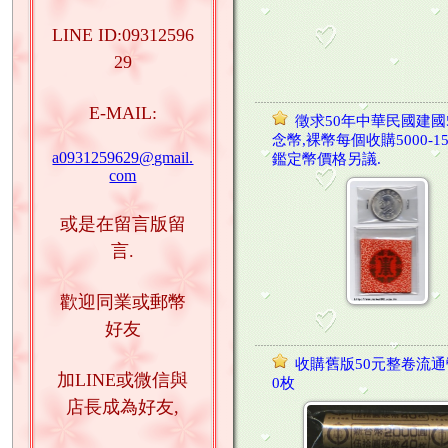
LINE ID:09312596
29
E-MAIL:
徵求50年中華民國建國
念幣,裸幣每個收購5000-15
a0931259629@gmail.
鑑定幣價格另議.
com
或是在留言版留
言.
歡迎同業或郵幣
好友
收購舊版50元整卷流通
加LINE或微信與
0枚
店長成為好友,