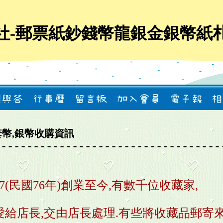
社-郵票紙鈔錢幣龍銀金銀幣紙
套幣,銀幣收購資訊
7(民國76年)創業至今,有數千位收藏家,
給店長,交由店長處理.有些將收藏品郵寄來