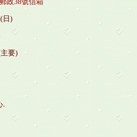
區郵政38號信箱
7(日)
6
9(主要)
.