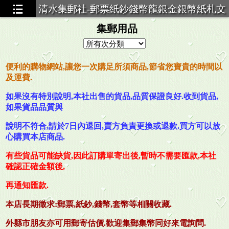
清水集郵社-郵票紙鈔錢幣龍銀金銀幣紙札文
獻買賣
集郵用品
便利的購物網站,讓您一次購足所須商品,節省您寶貴的時間以
及運費.
如果沒有特別說明,本社出售的貨品,品質保證良好.收到貨品,
如果貨品品質與
說明不符合,請於7日內退回,賣方負責更換或退款.買方可以放
心購買本店商品
.
有些貨品可能缺貨,因此訂購單寄出後,暫時不需要匯款,本社
確認正確金額後,
再通知匯款.
本店長期徵求:郵票,紙鈔,錢幣,套幣等相關收藏.
外縣市朋友亦可用郵寄估價.
歡迎集郵集幣同好來電詢問.