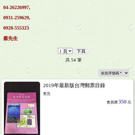
04-26226997,
0931-259629,
0928-555323
蔡先生
下頁
共
54
筆
2019年最新版台灣郵票目錄
售完
350
會員價
元