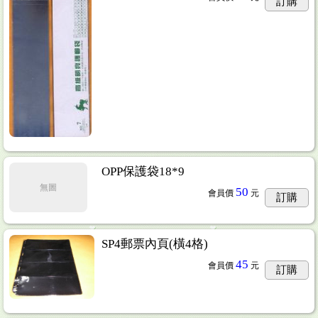
訂購
OPP保護袋18*9
無圖
50
會員價
元
訂購
SP4郵票內頁(橫4格)
45
會員價
元
訂購