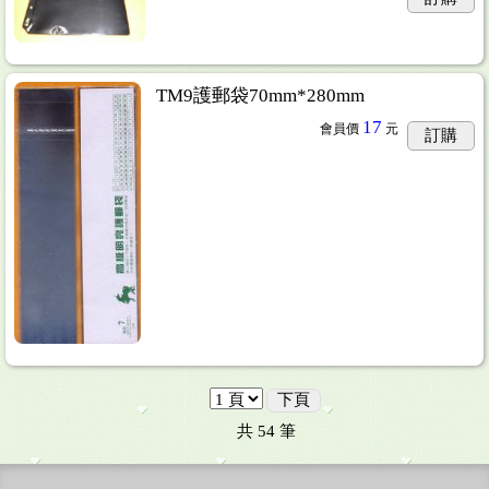
TM9護郵袋70mm*280mm
17
會員價
元
訂購
下頁
共
54
筆