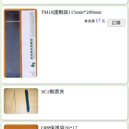
TM18護郵袋115mm*280mm
17
會員價
元
訂購
SC1郵票夾
OPP保護袋26*17