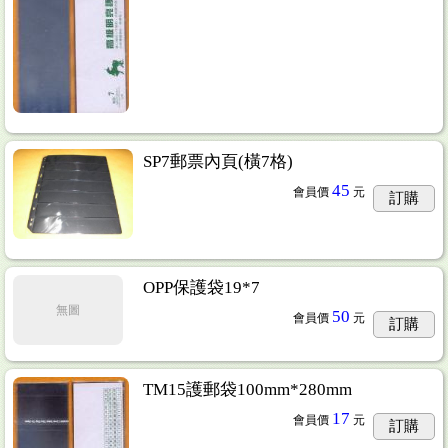
SP7郵票內頁(橫7格)
45
會員價
元
訂購
OPP保護袋19*7
無圖
50
會員價
元
訂購
TM15護郵袋100mm*280mm
17
會員價
元
訂購