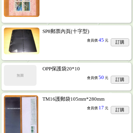
SP8郵票內頁(十字型)
45
會員價
元
訂購
OPP保護袋20*10
無圖
50
會員價
元
訂購
TM16護郵袋105mm*280mm
17
會員價
元
訂購