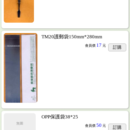
TM20護郵袋150mm*280mm
17
會員價
元
訂購
OPP保護袋38*25
無圖
50
會員價
元
訂購