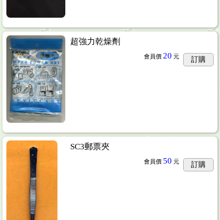
超強力乾燥劑
20
會員價
元
訂購
SC3郵票夾
50
會員價
元
訂購