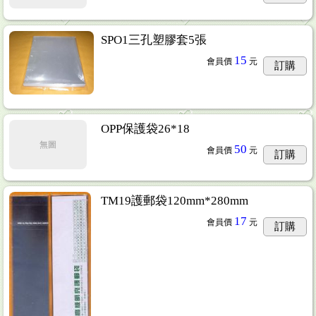
SPO1三孔塑膠套5張
15
會員價
元
訂購
OPP保護袋26*18
無圖
50
會員價
元
訂購
TM19護郵袋120mm*280mm
17
會員價
元
訂購