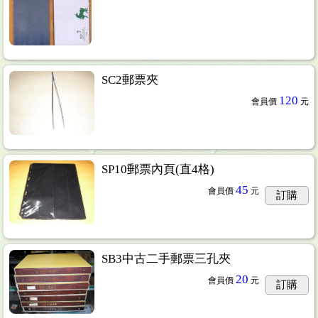
SC2郵票夾
120
會員價
元
SP10郵票內頁(直4格)
45
會員價
元
訂購
SB3中古二手郵票三孔夾
20
會員價
元
訂購