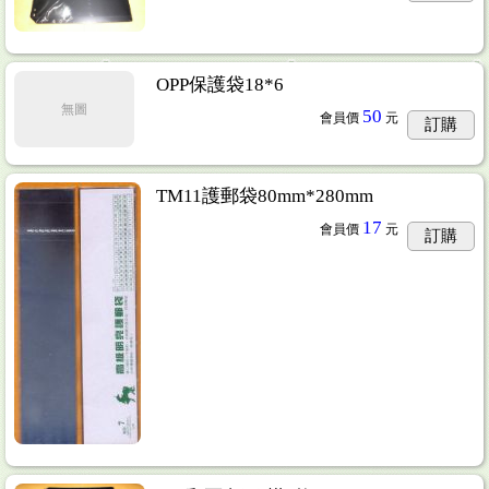
OPP保護袋18*6
無圖
50
會員價
元
訂購
TM11護郵袋80mm*280mm
17
會員價
元
訂購