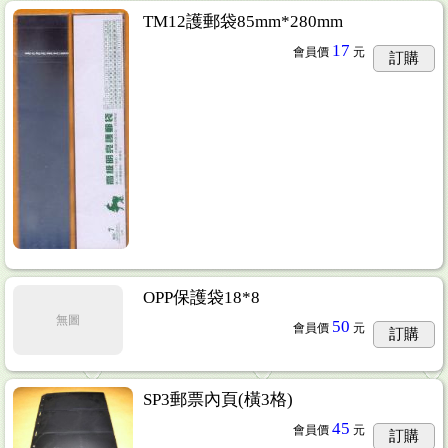
TM12護郵袋85mm*280mm
17
會員價
元
訂購
OPP保護袋18*8
無圖
50
會員價
元
訂購
SP3郵票內頁(橫3格)
45
會員價
元
訂購