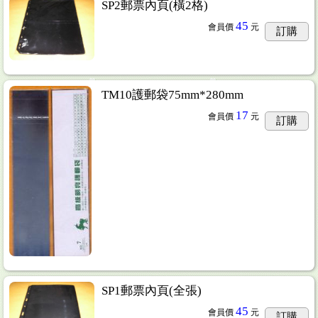
SP2郵票內頁(橫2格)
45
會員價
元
訂購
TM10護郵袋75mm*280mm
17
會員價
元
訂購
SP1郵票內頁(全張)
45
會員價
元
訂購