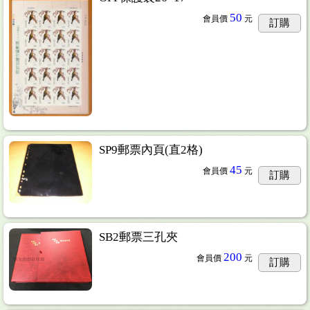
50
會員價
元
訂購
SP9郵票內頁(直2格)
45
會員價
元
訂購
SB2郵票三孔夾
200
會員價
元
訂購