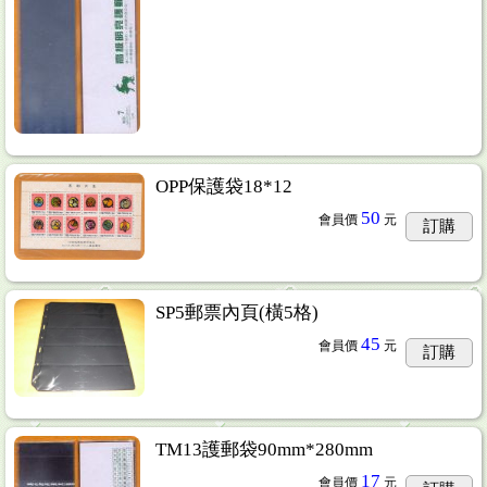
OPP保護袋18*12
50
會員價
元
訂購
SP5郵票內頁(橫5格)
45
會員價
元
訂購
TM13護郵袋90mm*280mm
17
會員價
元