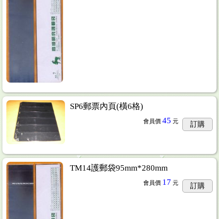
SP6郵票內頁(橫6格)
45
會員價
元
訂購
TM14護郵袋95mm*280mm
17
會員價
元
訂購