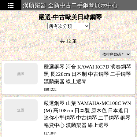
漢麟樂器-全新中古二手鋼琴展示中心
嚴選-中古歐美日韓鋼琴
共
12
筆
嚴選鋼琴 河合 KAWAI KG7D 演奏鋼琴
黑 長228cm 日本制 中古鋼琴 二手鋼琴
無圖
漢麟樂器 線上選琴
J89T222
嚴選鋼琴 山葉 YAMAHA-MC108C WN
(M) 高108cm 日本製 原木色 日本進口
無圖
迷你小型鋼琴 中古鋼琴 二手鋼琴 鋼琴
暢貨中心 漢麟樂器 線上選琴
J17T044