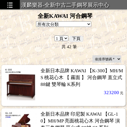
漢麟樂器-全新中古二手鋼琴展示中心
全新KAWAI 河合鋼琴
下頁
共
42
筆
全新日本品牌 KAWAI 【K-300】MH/M
S 桃花心木 【 霧面 】 河合鋼琴 直立式
88鍵 雙琴輪 K系列
323200
元
全新日本品牌 印尼製 KAWAI 【GL-1
0】MH/MP 亮面桃花心木 河合鋼琴 演