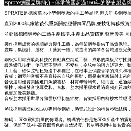
Sprate德國品牌簡介~傳承德國超過150年的歷史製
SPRATE是德國當地小型鋼琴廠的手工琴品牌,但與許多鋼
直到2000年,家族後代重新開始經營鋼琴品牌,並技術轉移投
並延續德國鋼琴的工藝生產標準,
生產出品質穩定 聲音優美 
製作採用成套的德國經典製作工藝，為每架鋼琴提供了品質保證
豐厚，集設計、選材、工藝於一體，製造出的鋼琴各音域過渡完
鋼板採用歐洲最高科技的自動真空鑄造工藝，成形的鐵板尺寸性
緩進鑽孔技術，使孔壁不變糊、不變焦，令弦軸的阻力矩更大。
工工藝，確保弦軸扭矩適中和穩定，在根本上保證音準的持久和
音板：鋼琴的音響不是直接來自弦的振動，而是由音板輻射出來
音板選用優質美國進口魚鱗雲杉，材質年輪均勻、細而直，通過
振性，確保發音悅耳柔和。
音板、肋木採用膠水通過高頻介質加
色更加優美動聽。
音板肋木採用世界各類雲杉徑切無節材。
背架採用白柳桉木並經
琴弦採用德國ROSLAU專用琴鋼絲，懸臂式設計的特長琴弦結構
橋碼： 琴弦震動能量的傳遞者。
橋碼的任務是把琴弦所產生的震
確，保證了低-中-高音部音色的自然過渡。
其材料採用中長名貴的