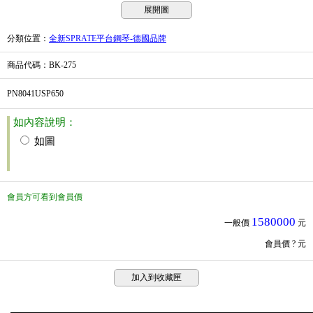
展開圖
分類位置
：
全新SPRATE平台鋼琴-德國品牌
商品代碼
：BK-275
PN8041USP650
如內容說明：
如圖
會員方可看到會員價
1580000
一般價
元
會員價
? 元
加入到收藏匣