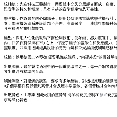
弦軸板：先進科技工藝製作，用硬槭木交叉分層膠合而成，密度
證音準的持久和穩定，具有卓越的
音準穩定性及可靠性。
擊弦機：作為鋼琴的心臟部分，採用類似德國雷諾式擊弦機設計
奏，擊弦機製造系統設計精巧合理、
高靈敏度——連續打擊每秒超
具有很強的抗打擊能力。
鍵盤：採用人性化的砝碼平衡檢測技術，使琴鍵手感力度適中。
按
內，回彈負荷保持在25g之上，保證了鍵子的靈敏性和反應能力。
靈敏度。
並採用德國經典設計的亮光白鍵和亞光黑鍵使觸鍵感格
弦槌：採用德國FFW琴槌 優質毛氈或氈呢，“內硬外柔”的優質
琴
出廠調律：鋼琴製造過程中的一個重要環節之一，每一台鋼琴都
琴出廠時有標準的音高。
觸鍵調整：對指觸的調整，要求有多年經驗、對機械原理的細微
0多個零部件從低音到高音才會反應非常靈敏、各個音區才會均勻
出廠音色
：
由專業德國受訓的整音師 將琴槌硬度控制在
洛式
硬度
求客製化音色