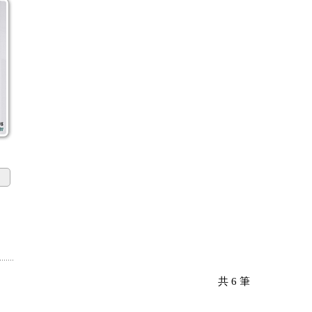
共
6
筆