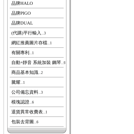
品牌HALO
品牌PIGO
品牌DUAL
(代購)平行輸入
...3
網紅推薦圖片存檔
...1
有關專利
...1
自動+靜音 系統加裝 鋼琴
...9
商品基本知識
...2
騰耀
...1
公司備忘資料
...3
模塊認證
...6
退貨異常收費表
...1
包裝去背圖
...6