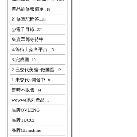
產品維修報價單
...18
維修筆記問答
...35
@電子目錄
...274
集資眾籌等待中
4.等待上架各平台
...13
3.完成圖
...10
2.已交代美編~做圖區
...12
1.未交代~開發中
...8
暫時不販售
...14
wowwe系列產品
...5
品牌OVLENG
品牌TUCCI
品牌Glamshine