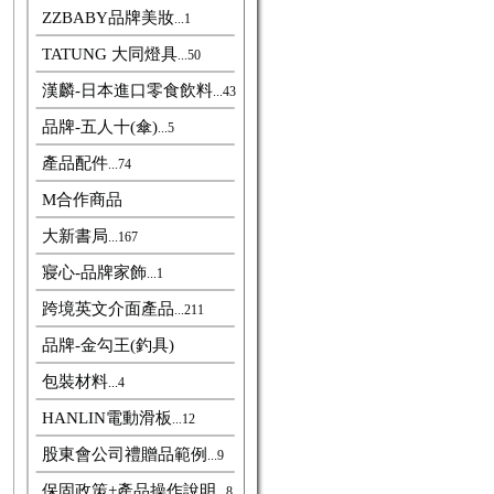
ZZBABY品牌美妝
...1
TATUNG 大同燈具
...50
漢麟-日本進口零食飲料
...43
品牌-五人十(傘)
...5
產品配件
...74
M合作商品
大新書局
...167
寢心-品牌家飾
...1
跨境英文介面產品
...211
品牌-金勾王(釣具)
包裝材料
...4
HANLIN電動滑板
...12
股東會公司禮贈品範例
...9
保固政策+產品操作說明
...8