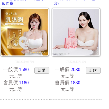
級面膜
盒)
TR322540P710
TR322650P1100
一般價
1580
一般價
2080
訂購
訂購
元...
等
元...
等
會員價
1180
會員價
1880
元...
等
元...
等