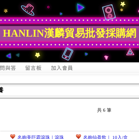
HANLIN漢麟貿易批發採購網
養
共
6
筆
名絢美巨霜滾珠｜滾珠
名絢仙盈飲｜ 10入/盒