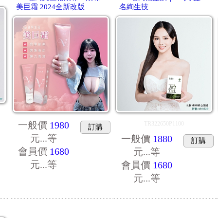
美巨霜 2024全新改版
名絢生技
一般價
1980
TR322650P1100
訂購
元...
等
一般價
1880
訂購
會員價
1680
元...
等
元...
等
會員價
1680
元...
等