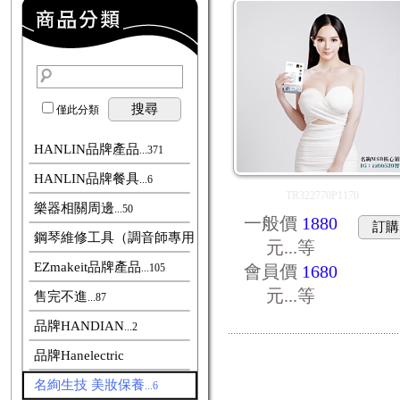
搜尋
僅此分類
HANLIN品牌產品
...371
HANLIN品牌餐具
...6
TR322770P1170
樂器相關周邊
...50
一般價
1880
訂購
鋼琴維修工具（調音師專用）
...46
元...
等
EZmakeit品牌產品
...105
會員價
1680
元...
等
售完不進
...87
品牌HANDIAN
...2
品牌Hanelectric
名絢生技 美妝保養
...6