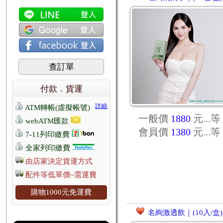
查訂單
付款．貨運
詳細
ATM轉帳(虛擬帳號)
一般價
1880
元...
等
webATM匯款
會員價
1380
元...
等
7-11列印繳費
全家列印繳費
由店家決定貨運方式
配件等低單價~需運費
購物1000元免運費
名絢激透飲｜(10入/盒)