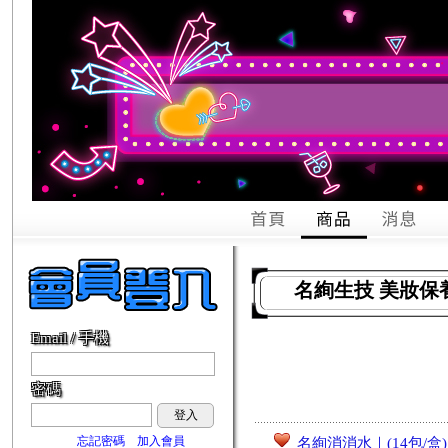
名絢生技 美妝保
Email / 手機
密碼
登入
忘記密碼
加入會員
名絢消消水｜(14包/盒)