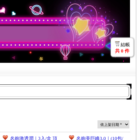
結帳
共
0
件
名絢激透潤｜3入/盒 頂
名絢美巨峰3.0｜(10包/