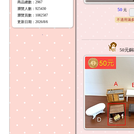
商品總數
：2967
瀏覽人數
：
925430
50
元
瀏覽頁數
：
1082587
不適用滿
更新日期
：2026/8/6
．
50元銅