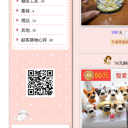
袖珍工具
...10
書籍
...4
禮品
...14
其他
...18
100
元
顧客購物心得
...60
不適用滿
50元銅