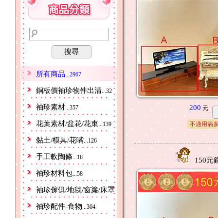
搜尋
所有商品
...2967
銅板價袖珍物件出清
...32
袖珍素材
200
...357
元
花葉素材/盆花/花束
...139
不適用滿
黏土/模具/花嘴
...126
手工軟陶條
...18
150元
袖珍材料包
...58
袖珍傢俱/地毯/窗簾/床罩
...527
袖珍配件-食物
...304