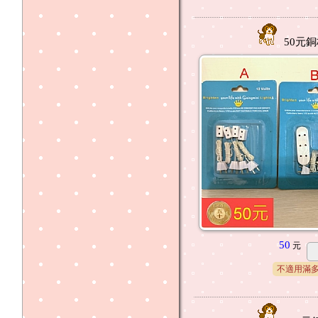
50元銅
50
元
不適用滿