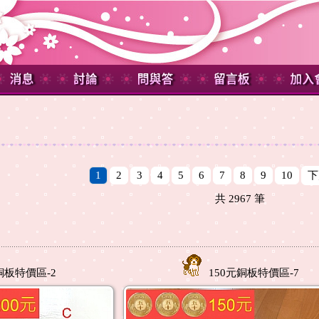
1
2
3
4
5
6
7
8
9
10
下
共
2967
筆
銅板特價區-2
150元銅板特價區-7