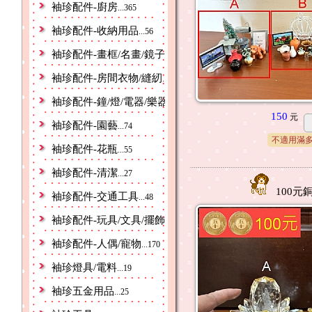
袖珍配件-廚房
...365
袖珍配件-收納用品
...56
袖珍配件-畫框/名畫/鏡子
...64
袖珍配件-房間衣物/縫紉
...76
袖珍配件-鐘/燈/電器/樂器
...91
150
元
袖珍配件-園藝
...74
不適用滿
袖珍配件-花瓶
...55
袖珍配件-清潔
...27
100元
袖珍配件-交通工具
...48
袖珍配件-玩具/文具/擺飾/禮物/運動
...230
袖珍配件-人偶/寵物
...170
袖珍燈具/電料
...19
袖珍五金用品
...25