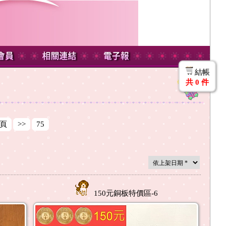
結帳
共
0
件
頁
>>
75
150元銅板特價區-6