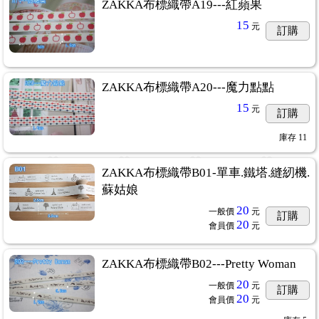
ZAKKA布標織帶A19---紅蘋果
15
元
訂購
ZAKKA布標織帶A20---魔力點點
15
元
訂購
庫存
11
ZAKKA布標織帶B01-單車.鐵塔.縫紉機.
蘇姑娘
20
一般價
元
訂購
20
會員價
元
ZAKKA布標織帶B02---Pretty Woman
20
一般價
元
訂購
20
會員價
元