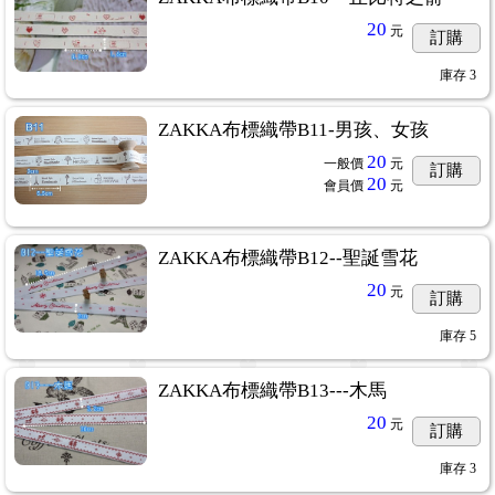
20
元
訂購
庫存
3
ZAKKA布標織帶B11-男孩、女孩
20
一般價
元
訂購
20
會員價
元
ZAKKA布標織帶B12--聖誕雪花
20
元
訂購
庫存
5
ZAKKA布標織帶B13---木馬
20
元
訂購
庫存
3