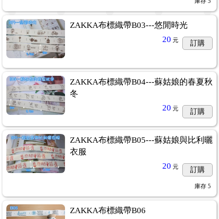
庫存
5
ZAKKA布標織帶B03---悠閒時光
20
元
訂購
ZAKKA布標織帶B04---蘇姑娘的春夏秋
冬
20
元
訂購
ZAKKA布標織帶B05---蘇姑娘與比利曬
衣服
20
元
訂購
庫存
5
ZAKKA布標織帶B06