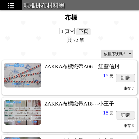
瑪雅拼布材料網
布標
下頁
共
72
筆
ZAKKA布標織帶A06---紅藍信封
15
元
訂購
庫存
7
ZAKKA布標織帶A18---小王子
15
元
訂購
庫存
3