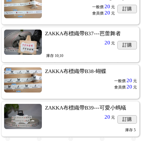
20
一般價
元
訂購
20
會員價
元
ZAKKA布標織帶B37---芭蕾舞者
20
元
訂購
庫存
10;10
ZAKKA布標織帶B38-蝴蝶
20
一般價
元
20
會員價
元
ZAKKA布標織帶B39---可愛小螞蟻
20
元
訂購
庫存
5