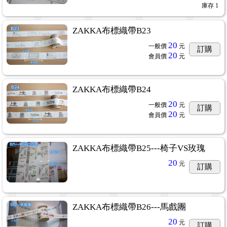
庫存
1
ZAKKA布標織帶B23
20
一般價
元
訂購
20
會員價
元
ZAKKA布標織帶B24
20
一般價
元
訂購
20
會員價
元
ZAKKA布標織帶B25---椅子VS玫瑰
20
元
訂購
ZAKKA布標織帶B26---馬戲團
20
元
訂購