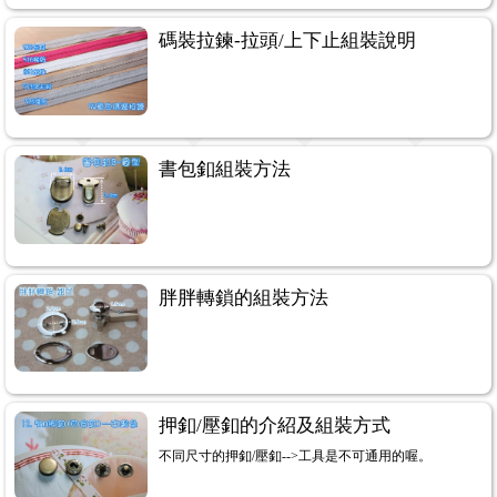
碼裝拉鍊-拉頭/上下止組裝說明
書包釦組裝方法
胖胖轉鎖的組裝方法
押釦/壓釦的介紹及組裝方式
不同尺寸的押釦/壓釦-->工具是不可通用的喔。