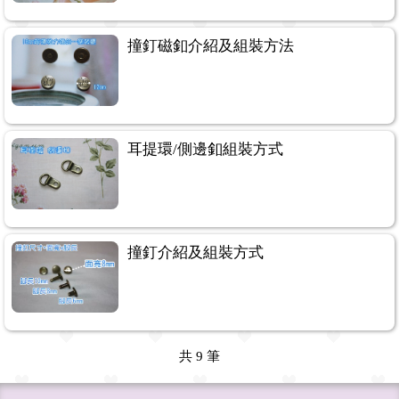
撞釘磁釦介紹及組裝方法
耳提環/側邊釦組裝方式
撞釘介紹及組裝方式
共
9
筆