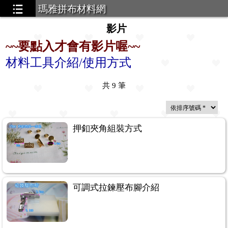
瑪雅拼布材料網
影片
~~要點入才會有影片喔~~
材料工具介紹/使用方式
共
9
筆
押釦夾角組裝方式
可調式拉鍊壓布腳介紹