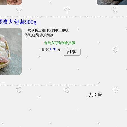
經濟大包裝900g
一次享受三種口味的手工麵線
傳統,紅麴,綠茶麵線
會員方可看到會員價
170
一般價
元
訂購
共
7
筆