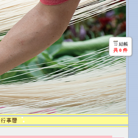
結帳
共
0
件