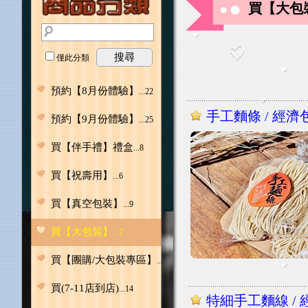
買【大包
搜尋
僅此分類
預約【8月份體驗】
...22
手工麵條 / 經濟包
預約【9月份體驗】
...25
買【伴手禮】禮盒
...8
買【祝壽用】
...6
買【真空包裝】
...9
買【大包裝】
...7
買【團購/大包裝專區】
...7
買(7-11店到店)
...14
特細手工麵線 / 經