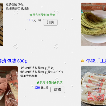
經濟包裝 600g
特細麵線/口感細緻
會員方可看到會員價
115
元...
等
訂購
濟包裝 600g
傳統手工
束裝的經濟包裝/600g(兩束)
散裝的經濟包裝/600g(裁切30公分)
添加天然紅麴
會員方可看到會員價
120
元...
等
訂購