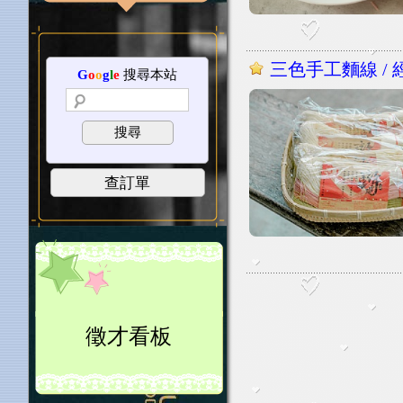
三色手工麵線 / 
G
o
o
g
l
e
搜尋本站
搜尋
查訂單
徵才看板