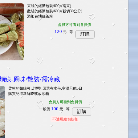
束裝的經濟包裝/600g(兩束)
散裝的經濟包裝/600g(裁切30公分)
添加在地綠茶粉
會員方可看到會員價
120
元...
等
訂購
麵線-原味/散裝/需冷藏
柔軟的麵線可以塑型,因還有水份,室溫只能5日
購買記得新鮮吃或放冰箱
會員方可看到會員價
100
一般價
元...
等
訂購
不適用總價折扣