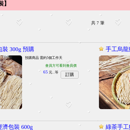
裝】
共
7
筆
裝 300g 預購
手工烏龍麵
預購商品 需約5個工作天
會員方可看到會員價
65
元...
等
訂購
濟包裝 600g
綠茶手工麵