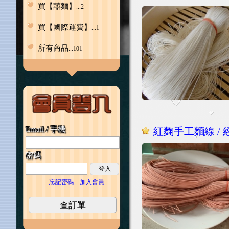
買【囍麵】
...2
買【國際運費】
...1
所有商品
...101
Email / 手機
紅麴手工麵線 / 經
密碼
登入
忘記密碼
加入會員
查訂單