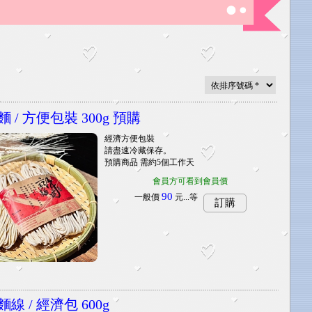
 / 方便包裝 300g 預購
經濟方便包裝
請盡速冷藏保存。
預購商品 需約5個工作天
會員方可看到會員價
90
一般價
元...
等
訂購
線 / 經濟包 600g