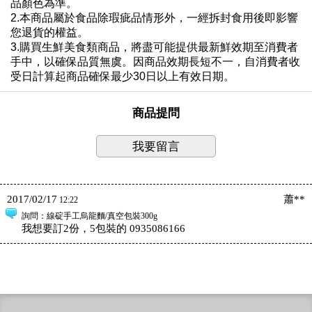
品顏色為準。
2.本商品屬於食品除瑕疵品情形外，一經拆封食用後即影響
您退貨的權益。
3.購買生鮮美食類商品，將盡可能提供最新鮮效期至消費者
手中，以確保品質無虞。因商品效期長短不一，自消費者收
受日計算起商品確保最少30日以上有效日期。
商品提問
我要留言
2017/02/17
蕭**
12:22
詢問
：線碇手工烏龍麵/真空包裝300g
我想要訂2份，5包裝的 0935086166