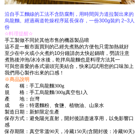
沿自手工麵線的工法不含防腐劑，用時間與力道拉製出來的
烏龍麵。經過兩道乾燥程序延長保存，一份300g裝約 2~3人
份
✫料理提醒✫
手工製做不同於其他市售的機器製品唷
這不是一般市面買到的己經先煮熟的方便包只需加熱就好
至少在中火或小火煮約10分鐘請勿太快起鍋唷，勞請注意
煮熟後沖泡/冰冷水後，乾拌烏龍麵也是料理方法其一
可與您喜愛的各式湯頭完美結合，快來試試用您的口味加上
我們用心製作出來的口感！
※商品說明
名 稱：手工烏龍麵300g
規 格：手工烏龍麵/300g真空包1入
產 地：台灣
成 份：特選麵粉、食鹽、植物油、山泉水
製造日期：新鮮限定生產
保存方式：避免陽光直射，開封後請盡速享用，以免影響口
感
保存期限：真空常溫90天，冷藏150天(含開封後：冷藏90天)