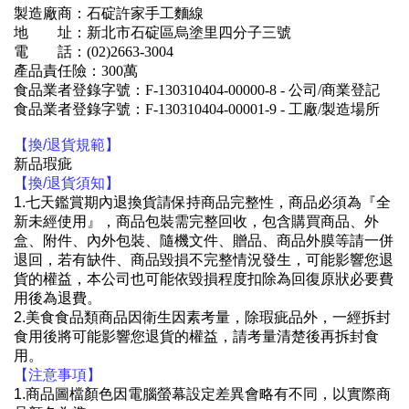
製造廠商：石碇許家手工麵線
地 址：新北市石碇區烏塗里四分子三號
電 話：(02)2663-3004
產品責任險：300萬
食品業者登錄字號：F-130310404-00000-8 - 公司/商業登記
食品業者登錄字號：F-130310404-00001-9 - 工廠/製造場所
【換/退貨規範】
新品瑕疵
【換/退貨須知】
1.七天鑑賞期內退換貨請保持商品完整性，商品必須為『全
新未經使用』，商品包裝需完整回收，包含購買商品、外
盒、附件、內外包裝、隨機文件、贈品、商品外膜等請一併
退回，若有缺件、商品毀損不完整情況發生，可能影響您退
貨的權益，本公司也可能依毀損程度扣除為回復原狀必要費
用後為退費。
2.美食食品類商品
因衛生因素考量，除瑕疵品外，一經拆封
食用後將可能影響您退貨的權益，請考量清楚後再拆封食
用。
【注意事項】
1.商品圖檔顏色因電腦螢幕設定差異會略有不同，以實際商