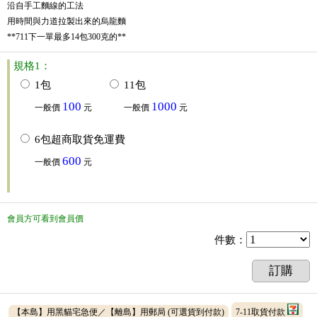
沿自手工麵線的工法
用時間與力道拉製出來的烏龍麵
**711下一單最多14包300克的**
規格1：
1包
11包
100
1000
一般價
元
一般價
元
6包超商取貨免運費
600
一般價
元
會員方可看到會員價
件數
：
訂購
【本島】用黑貓宅急便／【離島】用郵局
(可選貨到付款)
7-11取貨付款