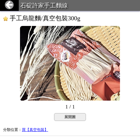
石碇許家手工麵線
手工烏龍麵/真空包裝300g
1 / 1
展開圖
分類位置
：
買【真空包裝】