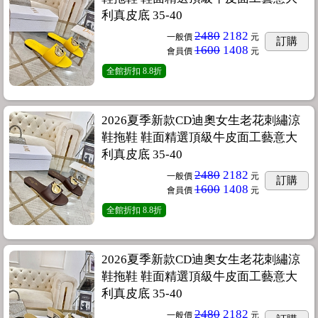
利真皮底 35-40
2480
2182
一般價
元
訂購
1600
1408
會員價
元
全館折扣
8.8折
.7574
2026夏季新款CD迪奧女生老花刺繡涼
鞋拖鞋 鞋面精選頂級牛皮面工藝意大
利真皮底 35-40
2480
2182
一般價
元
訂購
1600
1408
會員價
元
全館折扣
8.8折
2026夏季新款CD迪奧女生老花刺繡涼
鞋拖鞋 鞋面精選頂級牛皮面工藝意大
利真皮底 35-40
2480
2182
一般價
元