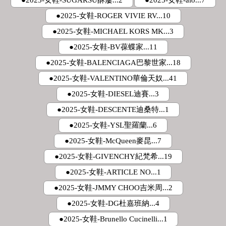
●2025-女鞋-SUGARSU酥屢...2
●2025-女鞋-alo...7
●2025-女鞋-ROGER VIVIE RV...10
●2025-女鞋-MICHAEL KORS MK...3
●2025-女鞋-BV葆蝶家...11
●2025-女鞋-BALENCIAGA巴黎世家...18
●2025-女鞋-VALENTINO華倫天奴...41
●2025-女鞋-DIESEL迪賽...3
●2025-女鞋-DESCENTE迪桑特...1
●2025-女鞋-YSL聖羅蘭...6
●2025-女鞋-McQueen麥昆...7
●2025-女鞋-GIVENCHY紀梵希...19
●2025-女鞋-ARTICLE NO...1
●2025-女鞋-JMMY CHOO吉米周...2
●2025-女鞋-DG杜嘉班納...4
●2025-女鞋-Brunello Cucinelli...1