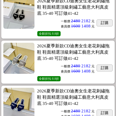
2026夏季新款CD迪奧女生老花刺繡拖
鞋 鞋面精選頂級刺繡工藝意大利真皮
底 35-40 可訂做41-42
2480
2182
一般價
元
訂購
1600
1408
會員價
元
全館折扣
8.8折
2026夏季新款CD迪奧女生老花刺繡拖
鞋 鞋面精選頂級刺繡工藝意大利真皮
底 35-40 可訂做41-42
2480
2182
一般價
元
訂購
1600
1408
會員價
元
全館折扣
8.8折
2026夏季新款CD迪奧女生老花刺繡拖
鞋 鞋面精選頂級刺繡工藝意大利真皮
底 35-40 可訂做41-42
2480
2182
一般價
元
訂購