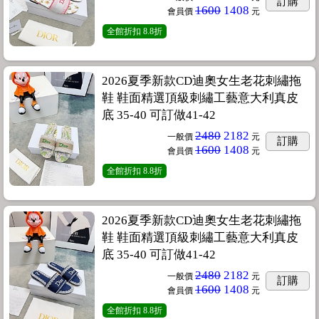
訂購
1600
1408
會員價
元
全館折扣
8.8折
2026夏季新款CD迪奧女生老花刺繡拖
鞋 鞋面精選頂級刺繡工藝意大利真皮
底 35-40 可訂做41-42
2480
2182
一般價
元
訂購
1600
1408
會員價
元
全館折扣
8.8折
2026夏季新款CD迪奧女生老花刺繡拖
鞋 鞋面精選頂級刺繡工藝意大利真皮
底 35-40 可訂做41-42
2480
2182
一般價
元
訂購
1600
1408
會員價
元
全館折扣
8.8折