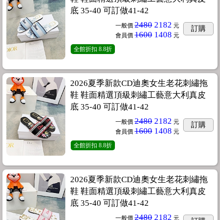
底 35-40 可訂做41-42
2480
2182
一般價
元
訂購
1600
1408
會員價
元
全館折扣
8.8折
2026夏季新款CD迪奧女生老花刺繡拖
鞋 鞋面精選頂級刺繡工藝意大利真皮
底 35-40 可訂做41-42
2480
2182
一般價
元
訂購
1600
1408
會員價
元
全館折扣
8.8折
2026夏季新款CD迪奧女生老花刺繡拖
鞋 鞋面精選頂級刺繡工藝意大利真皮
底 35-40 可訂做41-42
2480
2182
一般價
元