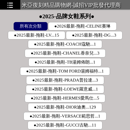
米亞復刻精品購物網-誠招VIP批發代理商
●2025-品牌女鞋系列●
所有次分類
●2026最新-拖鞋-CELINE賽琳
●2025最新-拖鞋-LV...15
●2025最新-拖鞋-DG...3
●2025最新-拖鞋-COACH蔻馳...1
●2025最新-拖鞋-CHANEL香奈兒...3
●2025最新-拖鞋-TB湯姆佈朗...1
●2025最新-拖鞋-TOM FORD湯姆福特...1
●2025最新-拖鞋-PRADA普拉達...3
●2025最新-拖鞋-LOEWE羅意威...1
●2025最新-拖鞋-HERMES愛馬仕...5
●2025最新-拖鞋-DIOR迪奧...129
●2025最新-拖鞋-VERSACE範思哲...1
●2025最新-拖鞋-GUCCI古馳...11