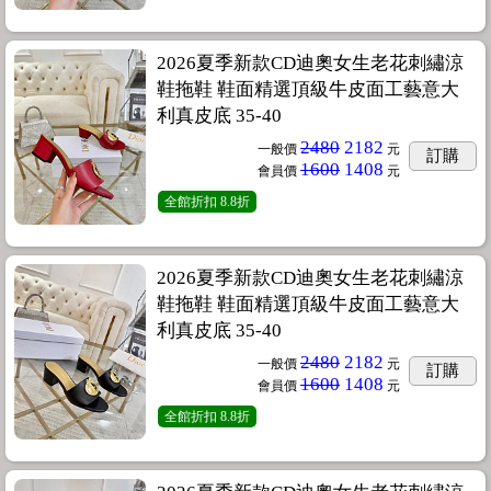
2026夏季新款CD迪奧女生老花刺繡涼
鞋拖鞋 鞋面精選頂級牛皮面工藝意大
利真皮底 35-40
2480
2182
一般價
元
訂購
1600
1408
會員價
元
全館折扣
8.8折
2026夏季新款CD迪奧女生老花刺繡涼
鞋拖鞋 鞋面精選頂級牛皮面工藝意大
利真皮底 35-40
2480
2182
一般價
元
訂購
1600
1408
會員價
元
全館折扣
8.8折