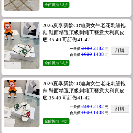
全館折扣
8.8折
2026夏季新款CD迪奧女生老花刺繡拖
鞋 鞋面精選頂級刺繡工藝意大利真皮
底 35-40 可訂做41-42
2480
2182
一般價
元
訂購
1600
1408
會員價
元
全館折扣
8.8折
2026夏季新款CD迪奧女生老花刺繡拖
鞋 鞋面精選頂級刺繡工藝意大利真皮
底 35-40 可訂做41-42
2480
2182
一般價
元
訂購
1600
1408
會員價
元
全館折扣
8.8折