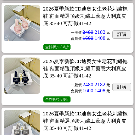
2026夏季新款CD迪奧女生老花刺繡拖
鞋 鞋面精選頂級刺繡工藝意大利真皮
底 35-40 可訂做41-42
2480
2182
一般價
元
訂購
1600
1408
會員價
元
全館折扣
8.8折
2026夏季新款CD迪奧女生老花刺繡拖
鞋 鞋面精選頂級刺繡工藝意大利真皮
底 35-40 可訂做41-42
2480
2182
一般價
元
訂購
1600
1408
會員價
元
全館折扣
8.8折
2026夏季新款CD迪奧女生老花刺繡拖
鞋 鞋面精選頂級刺繡工藝意大利真皮
底 35-40 可訂做41-42