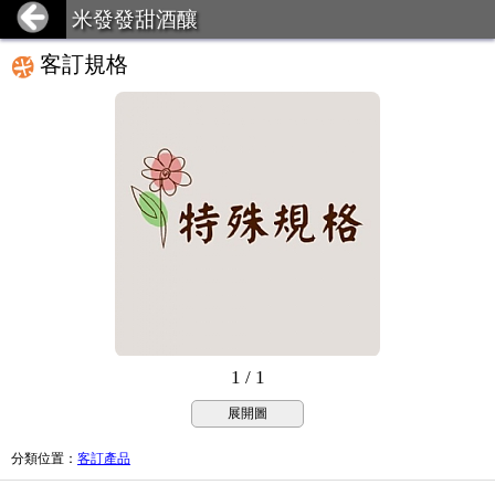
米發發甜酒釀
客訂規格
1 / 1
展開圖
分類位置
：
客訂產品