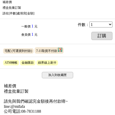
補差價
禮盒批量訂製
請在[件數]處填寫[金額]
件數
：
1
一般價
元
1
會員價
元
訂購
宅配
(可選貨到付款)
7-11取貨不付款
ATM轉帳
金融匯款
綠界線上刷卡
加入到收藏匣
補差價
禮盒批量訂製
請先與我們確認完金額後再付款唷~
line:@mifafa
公司電話:08-7831188