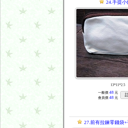
24.手提
13*11*2.5
48
一般價
元
48
會員價
元
27.前有拉鍊零錢袋+