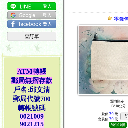
零錢
查訂單
ATM轉帳
郵局無摺存款
戶名:邱文清
郵局代號700
漂白胚布
13*10公分
轉帳號碼
30
一般價
元
0021009
30
會員價
元
9021215
50
件
9.0折