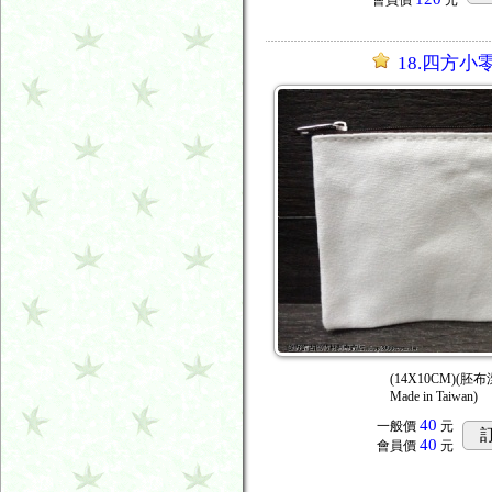
會員價
元
18.四方小
(14X10CM)(胚布
Made in Taiwan)
40
一般價
元
40
會員價
元