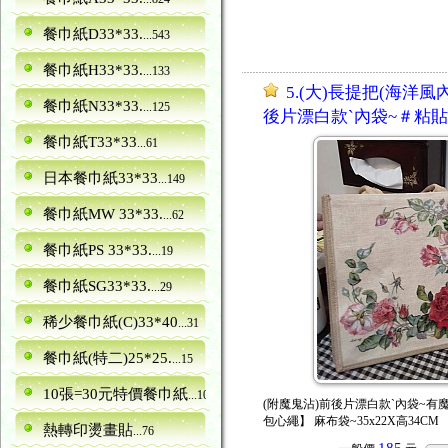
餐巾紙D33*33.
...543
餐巾紙H33*33.
...133
5.(大)長提把(海洋風
餐巾紙N33*33.
...125
後片漂白款ˋ內袋~＃粘
餐巾紙T33*33
...61
日本餐巾紙33*33
...149
餐巾紙MW 33*33.
...62
餐巾紙PS 33*33.
...19
餐巾紙SG33*33.
...29
稀少餐巾紙(C)33*40
...31
餐巾紙(特二)25*25.
...15
10張=30元特價餐巾紙
...10
(附魔鬼沾)前後片漂白款ˋ內袋~有
包心繩】 麻布袋~35x22X高34CM
熱轉印燙畫貼
...76