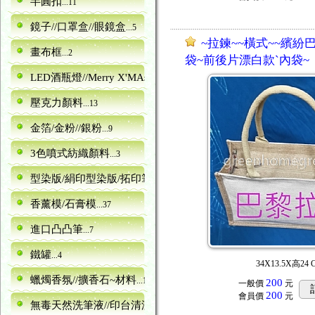
半圓扣
...11
鏡子//口罩盒//眼鏡盒
...5
~拉鍊~~橫式~~繽紛
畫布框
...2
袋~前後片漂白款ˋ內袋~
LED酒瓶燈//Merry X'MAs字型
...10
壓克力顏料
...13
金箔/金粉//銀粉
...9
3色噴式紡織顏料
...3
型染版/絹印型染版/拓印筆
...161
香薰模/石膏模
...37
進口凸凸筆
...7
鐵罐
...4
34X13.5X高24 
蠟燭香氛//擴香石~材料
...16
200
一般價
元
200
會員價
元
無毒天然洗筆液//印台清潔劑
...1