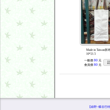
Made in Taiwan
10*21.5
80
一般價
元
80
會員價
元
【綠野~蝶谷巴特專