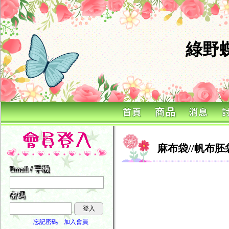
綠野
麻布袋//帆布胚
Email / 手機
密碼
登入
忘記密碼
加入會員