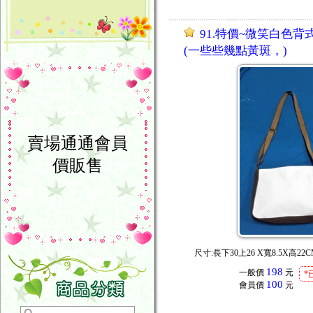
91.特價~微笑白色背
(一些些幾點黃斑，)
賣場通通會員
價販售
尺寸:長下30上26 X寬8.5X高22
198
一般價
元
*
100
會員價
元