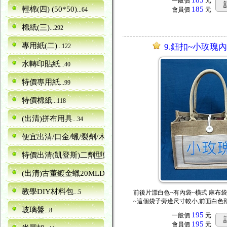
185
一般價
元
輕棉(四) (50*50)
185
...64
會員價
元
棉紙(三)
...292
專用紙(二)
9.鈕扣~小玫瑰
...122
水轉印貼紙
...40
特價專用紙
...99
特價棉紙
...118
(出清)拼布用具
...34
便宜出清/口金/蠟/裂劑/木器
...5
特價出清(凱登斯)二劑型鱷魚紋裂劑canence
...6
(出清)古董鍍金蠟20MLDORA
...13
教學DIY材料包
...5
前後片漂白色~有內袋~橫式 麻布袋~長
~這個袋子旁邊尺寸較小,前面白色部分
玻璃盤
...8
195
一般價
元
195
會員價
元