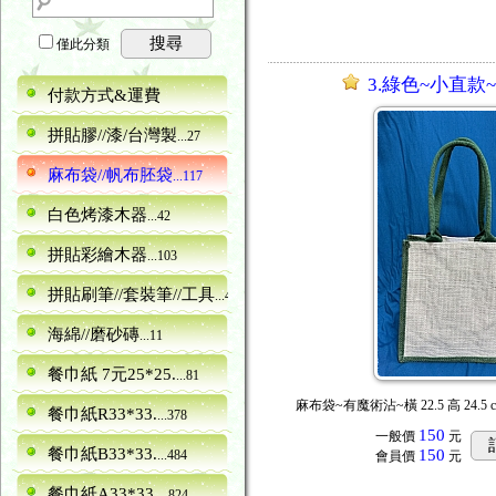
搜尋
僅此分類
3.綠色~小直款
付款方式&運費
拼貼膠//漆/台灣製
...27
麻布袋//帆布胚袋
...117
白色烤漆木器
...42
拼貼彩繪木器
...103
拼貼刷筆//套裝筆//工具
...40
海綿//磨砂磚
...11
餐巾紙 7元25*25.
...81
麻布袋~有魔術沾~橫 22.5 高 24.5 
餐巾紙R33*33.
...378
150
一般價
元
餐巾紙B33*33.
150
...484
會員價
元
餐巾紙A33*33.
...824