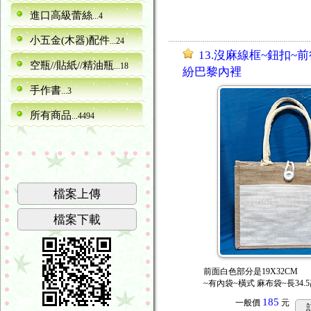
進口高級蕾絲
...4
小五金(木器)配件
...24
13.沒麻線框~鈕扣~
空瓶//貼紙//精油瓶
...18
紛巴黎內裡
手作書
...3
所有商品
...4494
檔案上傳
檔案下載
前面白色部分是19X32CM
~有內袋~橫式 麻布袋~長34.5
185
一般價
元