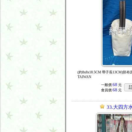
(約8x8x18.5CM 帶子長13CM)胚
TAIWAN
68
一般價
元
68
會員價
元
33.大四方