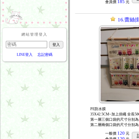
185
會員價
元
16.蕾絲
網站管理登入
LINE登入
忘記密碼
PE防水膜
35X42.5CM~加上掛繩 全長58
第一層三個口袋的尺寸分别為高12
第二層兩個口袋的尺寸分别為高15
120
一般價
元
120