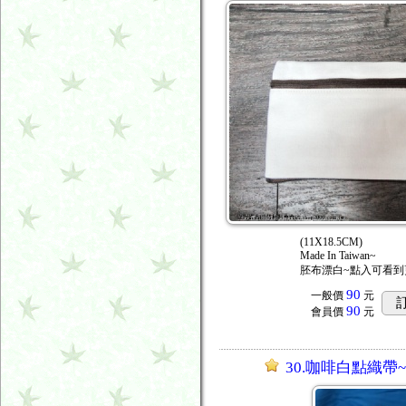
(11X18.5CM)
Made In Taiwan~
胚布漂白~點入可看到
90
一般價
元
90
會員價
元
30.咖啡白點織帶