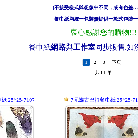
(不接受樣式與想像中不同，或有色差…
餐巾紙均統一包裝無提供一款式包裝
衷心感謝您的購物!!!
餐巾紙
網路
與
工作室
同步販售.
如
1
2
3
下頁
共
81
筆
25*25-7107
7元蝶古巴特餐巾紙 25*25-71