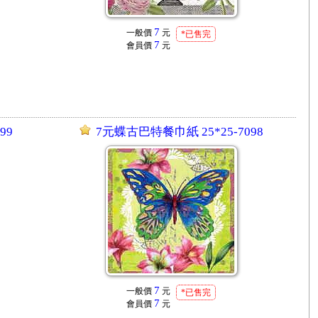
7
一般價
元
*已售完
7
會員價
元
99
7元蝶古巴特餐巾紙 25*25-7098
7
一般價
元
*已售完
7
會員價
元