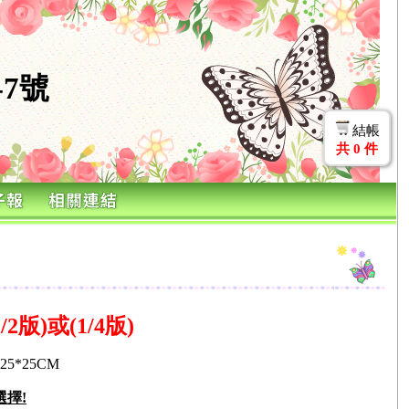
7號
結帳
共
0
件
版)或(1/4版)
*25CM
選擇!