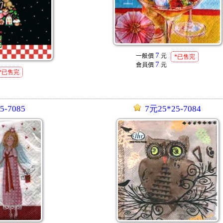
7
一般價
元
*已售完
7
會員價
元
*已售完
5-7085
7元25*25-7084