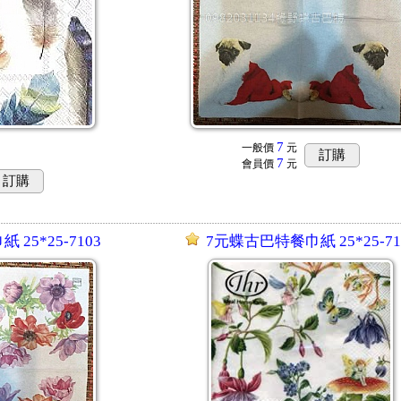
7
一般價
元
訂購
7
會員價
元
訂購
25*25-7103
7元蝶古巴特餐巾紙 25*25-71