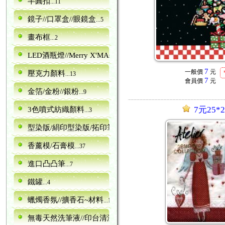
半圓扣
...11
鏡子//口罩盒//眼鏡盒
...5
畫布框
...2
LED酒瓶燈//Merry X'MAs字型
...10
7
一般價
元
壓克力顏料
...13
7
會員價
元
金箔/金粉//銀粉
...9
7元25*2
3色噴式紡織顏料
...3
型染版/絹印型染版/拓印筆
...161
香薰模/石膏模
...37
進口凸凸筆
...7
鐵罐
...4
蠟燭香氛//擴香石~材料
...16
無毒天然洗筆液//印台清潔劑
...1