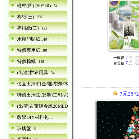
輕棉(四) (50*50)
...64
棉紙(三)
...292
專用紙(二)
...122
水轉印貼紙
...40
特價專用紙
...99
7
一般價
元
特價棉紙
...118
7
會員價
元
(出清)拼布用具
...34
便宜出清/口金/蠟/裂劑/木器
...5
7元25*2
特價出清(凱登斯)二劑型鱷魚紋裂劑canence
...6
(出清)古董鍍金蠟20MLDORA
...13
教學DIY材料包
...5
玻璃盤
...8