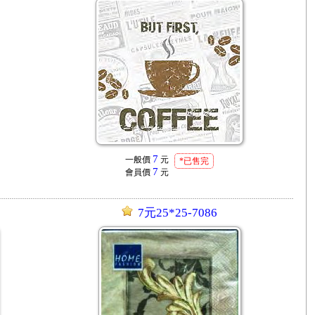
7
一般價
元
*已售完
7
會員價
元
7元25*25-7086