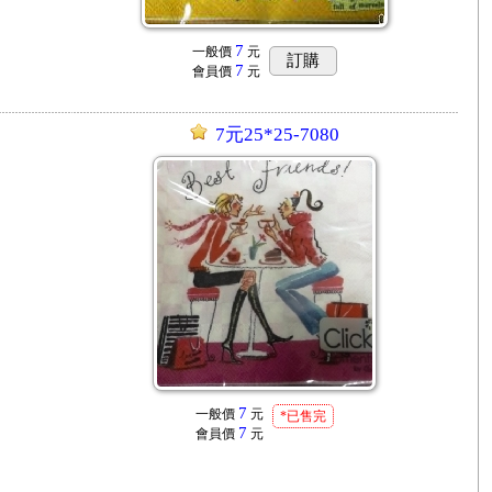
7
一般價
元
訂購
7
會員價
元
7元25*25-7080
7
一般價
元
*已售完
7
會員價
元