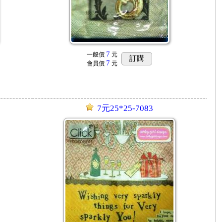
7
一般價
元
訂購
7
會員價
元
7元25*25-7083