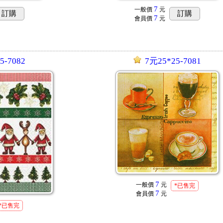
7
一般價
元
訂購
訂購
7
會員價
元
5-7082
7元25*25-7081
7
一般價
元
*已售完
7
會員價
元
*已售完