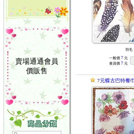
羽毛
7
一般價
元
賣場通通會員
7
會員價
元
價販售
7元蝶古巴特餐巾紙 