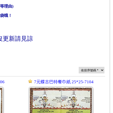
等理由)
一袋哦！
沒更新請見諒
06
7元蝶古巴特餐巾紙 25*25-7104