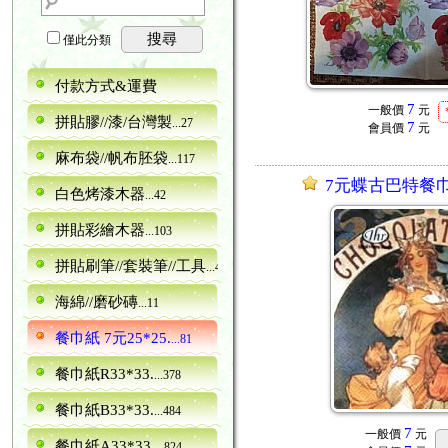
搜尋
僅此分類
付款方式&運費
7
一般價
元
拼貼膠//漆/台灣製
...27
7
會員價
元
麻布袋//帆布胚袋
...117
7元蝶古巴特餐巾紙 
白色烤漆木器
...42
拼貼彩繪木器
...103
拼貼刷筆//套裝筆//工具
...40
海綿//磨砂磚
...11
餐巾紙 7元25*25.
...81
餐巾紙R33*33.
...378
餐巾紙B33*33.
...484
7
一般價
元
餐巾紙A33*33.
...824