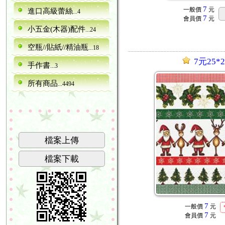
7
一般價
元
進口高級蕾絲
...4
7
會員價
元
小五金(木器)配件
...24
空瓶//貼紙//精油瓶
...18
7元25*2
手作書
...3
所有商品
...4494
檔案上傳
檔案下載
7
一般價
元
7
會員價
元