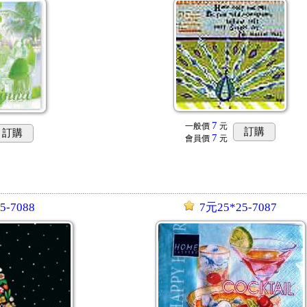
7
一般價
元
訂購
訂購
7
會員價
元
5-7088
7元25*25-7087