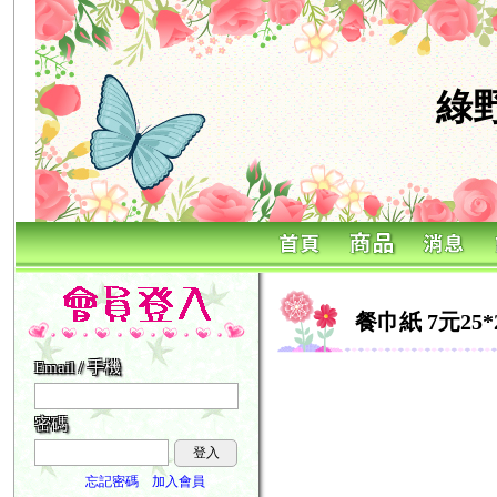
綠
餐巾紙 7元25*2
Email / 手機
密碼
登入
忘記密碼
加入會員