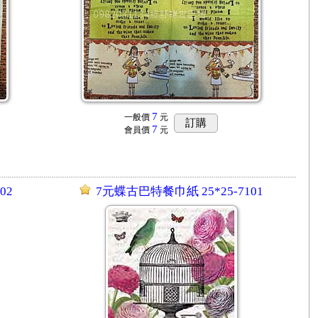
7
一般價
元
訂購
7
會員價
元
02
7元蝶古巴特餐巾紙 25*25-7101