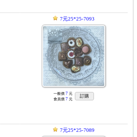
7元25*25-7093
7
一般價
元
訂購
7
會員價
元
7元25*25-7089