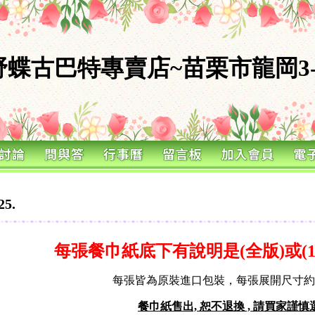
野蝶古巴特專賣店~苗栗市龍岡3-
5.
每張餐巾紙底下有說明是(全版)或(1/2
每張皆為原裝進口包裝，每張展開尺寸約25
餐巾紙售出, 恕不退換 , 請買家謹慎