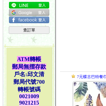
查訂單
ATM轉帳
郵局無摺存款
戶名:邱文清
7元蝶古巴特餐巾紙 
郵局代號700
轉帳號碼
0021009
9021215