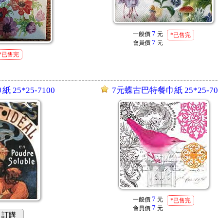
7
一般價
元
*已售完
7
會員價
元
*已售完
25*25-7100
7元蝶古巴特餐巾紙 25*25-70
7
一般價
元
*已售完
7
會員價
元
訂購