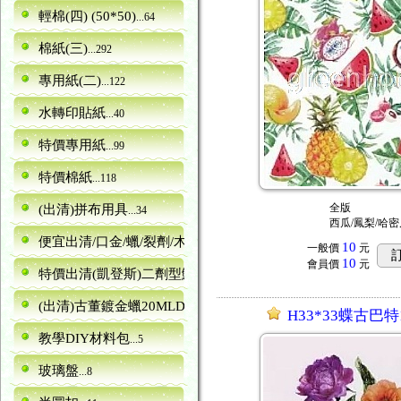
輕棉(四) (50*50)
...64
棉紙(三)
...292
專用紙(二)
...122
水轉印貼紙
...40
特價專用紙
...99
特價棉紙
...118
全版
(出清)拼布用具
...34
西瓜/鳳梨/哈密
便宜出清/口金/蠟/裂劑/木器
...5
10
一般價
元
10
會員價
元
特價出清(凱登斯)二劑型鱷魚紋裂劑canence
...6
(出清)古董鍍金蠟20MLDORA
...13
H33*33蝶古巴特1
教學DIY材料包
...5
玻璃盤
...8