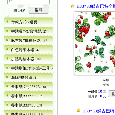
H33*33蝶古巴特全
搜尋
僅此分類
付款方式&運費
拼貼膠//漆/台灣製
...27
麻布袋//帆布胚袋
...117
白色烤漆木器
...42
拼貼彩繪木器
...103
拼貼刷筆//套裝筆//工具
...40
海綿//磨砂磚
...11
全版
草莓
餐巾紙 7元25*25.
...81
10
一般價
元
餐巾紙R33*33.
10
...378
會員價
元
餐巾紙B33*33.
...484
H33*33蝶古巴特1
餐巾紙A33*33.
...824