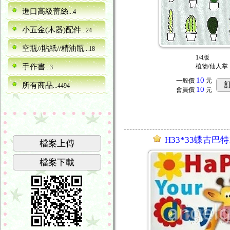
進口高級蕾絲
...4
小五金(木器)配件
...24
空瓶//貼紙//精油瓶
...18
1/4版
手作書
植物/仙人掌
...3
10
一般價
元
所有商品
...4494
10
會員價
元
H33*33蝶古巴特1
檔案上傳
檔案下載