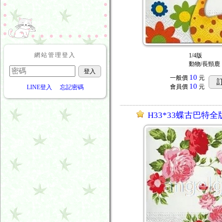
網站管理登入
1/4版
動物/長頸鹿
10
一般價
元
10
會員價
元
LINE登入
忘記密碼
H33*33蝶古巴特全