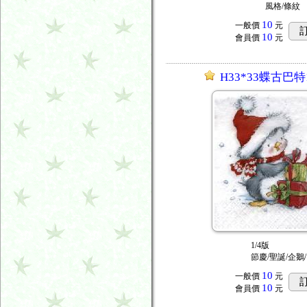
風格/條紋
10
一般價
元
10
會員價
元
H33*33蝶古巴特1
1/4版
節慶/聖誕/企鵝
10
一般價
元
10
會員價
元