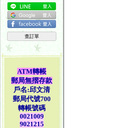
查訂單
ATM轉帳
郵局無摺存款
戶名:邱文清
郵局代號700
轉帳號碼
0021009
9021215