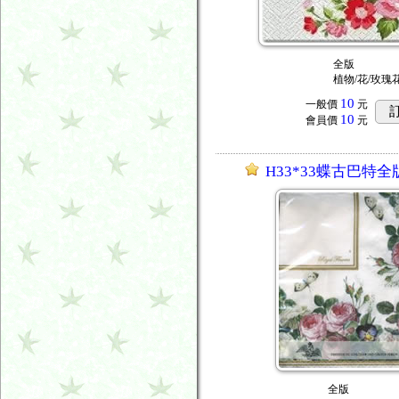
全版
植物/花/玫瑰
10
一般價
元
10
會員價
元
H33*33蝶古巴特全
全版