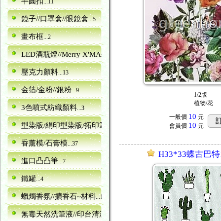
半圓扣
...11
鏡子//口罩盒//眼鏡盒
...5
畫布框
...2
LED酒瓶燈//Merry X'MAs字型
...10
壓克力顏料
...13
金箔/金粉//銀粉
...9
1/2版
植物/花
3色噴式紡織顏料
...3
10
一般價
元
型染版/絹印型染版/拓印筆
10
...161
會員價
元
香薰模/石膏模
...37
H33*33蝶古巴特1
進口凸凸筆
...7
鐵罐
...4
蠟燭香氛//擴香石~材料
...16
無毒天然洗筆液//印台清潔劑
...1