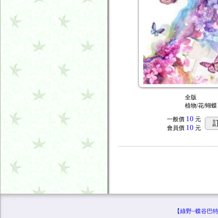
全版
植物/花/蝴蝶
10
一般價
元
10
會員價
元
【綠野~蝶谷巴特專