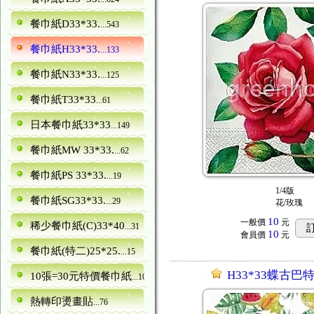
餐巾紙D33*33.
...543
餐巾紙H33*33.
...133
餐巾紙N33*33.
...125
餐巾紙T33*33
...61
日本餐巾紙33*33
...149
餐巾紙MW 33*33.
...62
餐巾紙PS 33*33.
...19
1/4版
餐巾紙SG33*33.
...29
花/玫瑰
10
一般價
元
稀少餐巾紙(C)33*40
...31
10
會員價
元
餐巾紙(特二)25*25.
...15
H33*33蝶古巴特
10張=30元特價餐巾紙
...10
熱轉印燙畫貼
...76