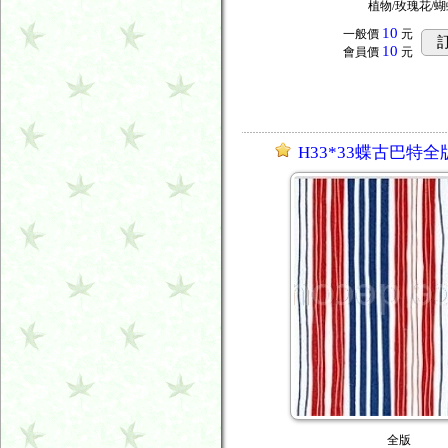
植物/玫瑰花/蝴
10
一般價
元
10
會員價
元
H33*33蝶古巴特全
全版