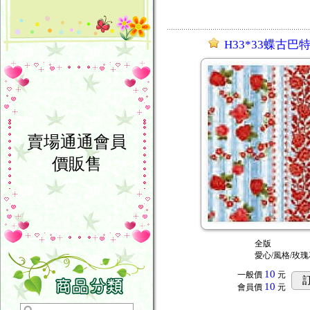
H33*33蝶古巴特
賣場通通會員
價販售
全版
愛心/風格/玫瑰
10
一般價
元
10
會員價
元