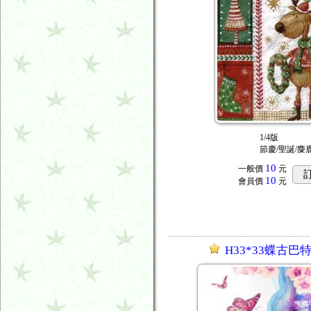
1/4版
節慶/聖誕/麋
10
一般價
元
10
會員價
元
H33*33蝶古巴特