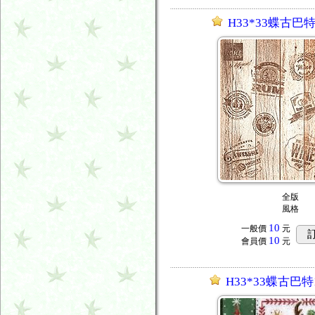
H33*33蝶古巴特
全版
風格
10
一般價
元
10
會員價
元
H33*33蝶古巴特1