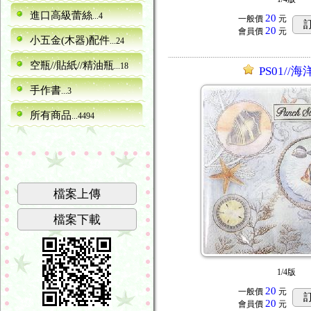
進口高級蕾絲
...4
20
一般價
元
20
會員價
元
小五金(木器)配件
...24
空瓶//貼紙//精油瓶
...18
PS01//海
手作書
...3
所有商品
...4494
檔案上傳
檔案下載
1/4版
20
一般價
元
20
會員價
元