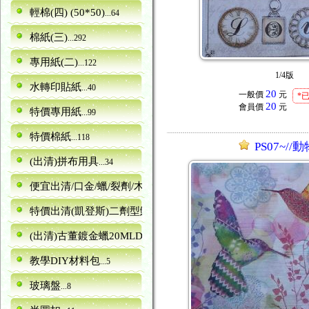
輕棉(四) (50*50)
...64
棉紙(三)
...292
專用紙(二)
...122
1/4版
水轉印貼紙
...40
20
一般價
元
*
20
會員價
元
特價專用紙
...99
特價棉紙
...118
PS07~//
(出清)拼布用具
...34
便宜出清/口金/蠟/裂劑/木器
...5
特價出清(凱登斯)二劑型鱷魚紋裂劑canence
...6
(出清)古董鍍金蠟20MLDORA
...13
教學DIY材料包
...5
玻璃盤
...8