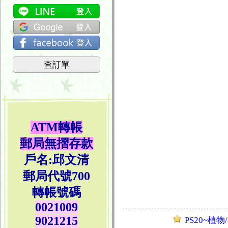
查訂單
ATM轉帳
郵局無摺存款
戶名:邱文清
郵局代號700
轉帳號碼
0021009
9021215
PS20~植物