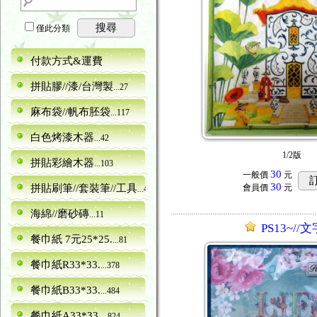
搜尋
僅此分類
付款方式&運費
拼貼膠//漆/台灣製
...27
麻布袋//帆布胚袋
...117
白色烤漆木器
...42
1/2版
拼貼彩繪木器
...103
30
一般價
元
30
拼貼刷筆//套裝筆//工具
會員價
元
...40
海綿//磨砂磚
...11
PS13~//
餐巾紙 7元25*25.
...81
餐巾紙R33*33.
...378
餐巾紙B33*33.
...484
餐巾紙A33*33.
...824