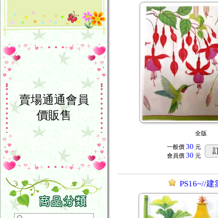
賣場通通會員
價販售
全版
30
一般價
元
30
會員價
元
PS16~//