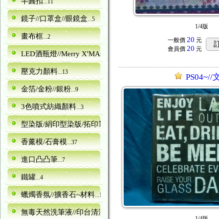
半圓扣
...11
鏡子//口罩盒//眼鏡盒
...5
1/4版
畫布框
...2
20
一般價
元
20
會員價
元
LED酒瓶燈//Merry X'MAs字型
...10
壓克力顏料
...13
PS04~/
金箔/金粉//銀粉
...9
3色噴式紡織顏料
...3
型染版/絹印型染版/拓印筆
...161
香薰模/石膏模
...37
進口凸凸筆
...7
鐵罐
...4
蠟燭香氛//擴香石~材料
...16
無毒天然洗筆液//印台清潔劑
...1
1/4版