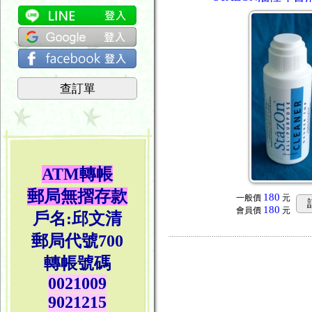
查訂單
ATM轉帳
郵局無摺存款
180
一般價
元
180
會員價
元
戶名:邱文清
郵局代號700
轉帳號碼
0021009
9021215