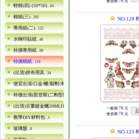
78
會員價
元
輕棉(四) (50*50)
...64
棉紙(三)
...292
NO.128
專用紙(二)
...122
水轉印貼紙
...40
特價專用紙
...99
特價棉紙
...118
(出清)拼布用具
...34
便宜出清/口金/蠟/裂劑/木器
...5
特價出清(凱登斯)二劑型鱷魚紋裂劑canence
...6
(出清)古董鍍金蠟20MLDORA
...13
78
一般價
元
78
會員價
元
教學DIY材料包
...5
玻璃盤
...8
NO.125