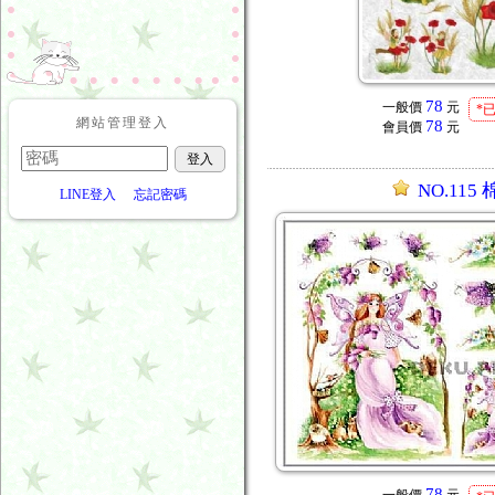
78
一般價
元
*
網站管理登入
78
會員價
元
NO.115
LINE登入
忘記密碼
78