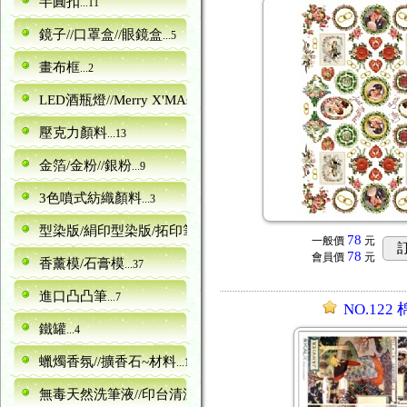
半圓扣
...11
鏡子//口罩盒//眼鏡盒
...5
畫布框
...2
LED酒瓶燈//Merry X'MAs字型
...10
壓克力顏料
...13
金箔/金粉//銀粉
...9
3色噴式紡織顏料
...3
型染版/絹印型染版/拓印筆
...161
78
一般價
元
78
會員價
元
香薰模/石膏模
...37
進口凸凸筆
...7
NO.122
鐵罐
...4
蠟燭香氛//擴香石~材料
...16
無毒天然洗筆液//印台清潔劑
...1