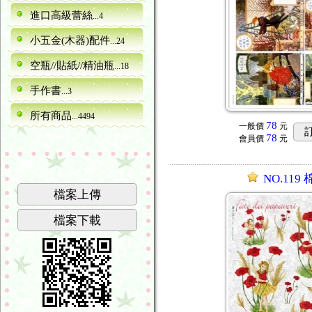
進口高級蕾絲
...4
小五金(木器)配件
...24
空瓶//貼紙//精油瓶
...18
手作書
...3
所有商品
...4494
78
一般價
元
78
會員價
元
NO.119
檔案上傳
檔案下載