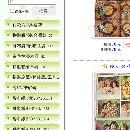
搜尋
僅此分類
付款方式&運費
拼貼膠//漆/台灣製
...27
78
一般價
元
*
麻布袋//帆布胚袋
...117
78
會員價
元
白色烤漆木器
...42
NO.134
拼貼彩繪木器
...103
拼貼刷筆//套裝筆//工具
...40
海綿//磨砂磚
...11
餐巾紙 7元25*25.
...81
餐巾紙R33*33.
...378
餐巾紙B33*33.
...484
餐巾紙A33*33.
...824