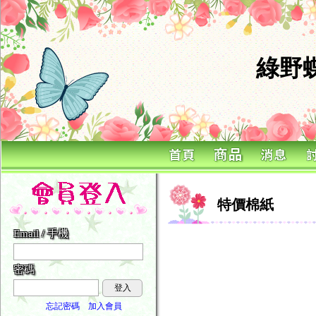
綠野
特價棉紙
Email / 手機
密碼
登入
忘記密碼
加入會員