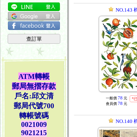
NO.143
查訂單
ATM轉帳
郵局無摺存款
戶名:邱文清
78
一般價
元
*
78
會員價
元
郵局代號700
轉帳號碼
NO.140
0021009
9021215