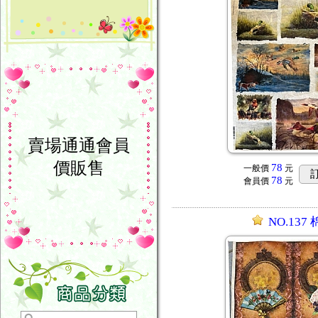
賣場通通會員
價販售
78
一般價
元
78
會員價
元
NO.137