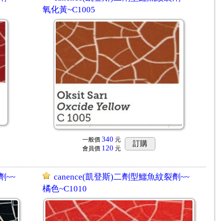
氧化黃~C1005
340
一般價
元
訂購
120
會員價
元
劑~~
canence(凱登斯)二劑型鱷魚紋裂劑~~
橘色~C1010