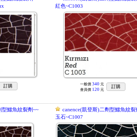
ux
紅色~C1003
340
一般價
元
訂購
訂購
120
會員價
元
)二劑型鱷魚紋裂劑~~
canence(凱登斯)二劑型鱷魚紋裂
玉石~C1007