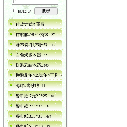
搜尋
僅此分類
付款方式&運費
拼貼膠//漆/台灣製
...27
麻布袋//帆布胚袋
...117
白色烤漆木器
...42
拼貼彩繪木器
...103
拼貼刷筆//套裝筆//工具
...40
海綿//磨砂磚
...11
餐巾紙 7元25*25.
...81
餐巾紙R33*33.
...378
餐巾紙B33*33.
...484
餐巾紙A33*33.
...824