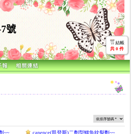
7號
結帳
共
0
件
劑~~
canence(凱登斯)二劑型鱷魚紋裂劑~~