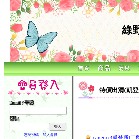
綠
特價出清(凱登斯
Email / 手機
密碼
登入
忘記密碼
加入會員
canence(凱登斯