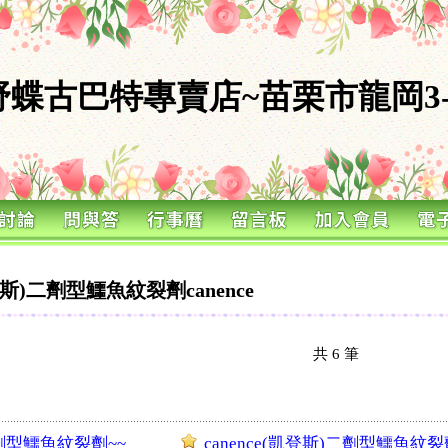
野蝶古巴特專賣店~苗栗市龍岡3-
)二劑型鱷魚紋裂劑canence
共
6
筆
)二劑型鱷魚紋裂劑~~
canence(凱登斯)二劑型鱷魚紋裂