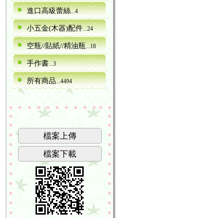
進口高級蕾絲
...4
小五金(木器)配件
...24
空瓶//貼紙//精油瓶
...18
手作書
...3
所有商品
...4494
檔案上傳
檔案下載