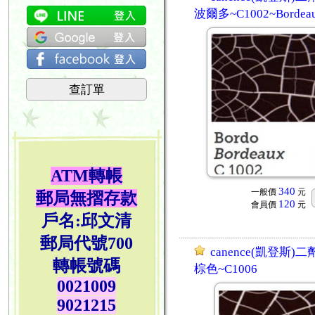
波爾多~C1002~Bordea
查訂單
ATM轉帳
340
一般價
元
郵局無摺存款
120
會員價
元
戶名:邱文清
郵局代號700
canence(凱登斯
轉帳號碼
棕色~C1006
0021009
9021215