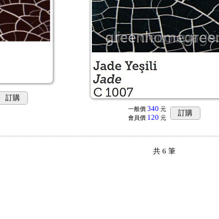
訂購
340
一般價
元
訂購
120
會員價
元
共
6
筆