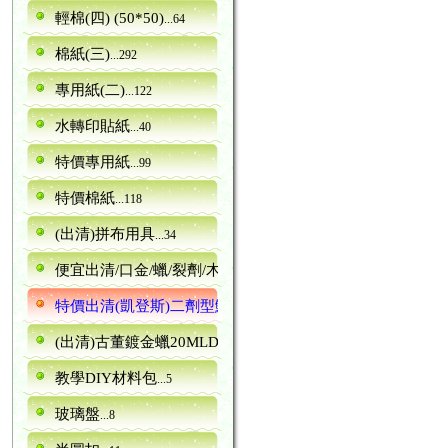
輕棉(四) (50*50)
...64
棉紙(三)
...292
專用紙(二)
...122
水轉印貼紙
...40
特價專用紙
...99
特價棉紙
...118
(出清)拼布用具
...34
便宜出清/口金/蠟/裂劑/木器
...5
特價出清(凱登斯)二劑型鱷魚紋裂劑canence
...6
(出清)古董鍍金蠟20MLDORA
...13
教學DIY材料包
...5
玻璃盤
...8