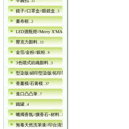
半圓扣
...11
鏡子//口罩盒//眼鏡盒
...5
畫布框
...2
LED酒瓶燈//Merry X'MAs字型
...10
壓克力顏料
...13
金箔/金粉//銀粉
...9
3色噴式紡織顏料
...3
型染版/絹印型染版/拓印筆
...161
香薰模/石膏模
...37
進口凸凸筆
...7
鐵罐
...4
蠟燭香氛//擴香石~材料
...16
無毒天然洗筆液//印台清潔劑
...1