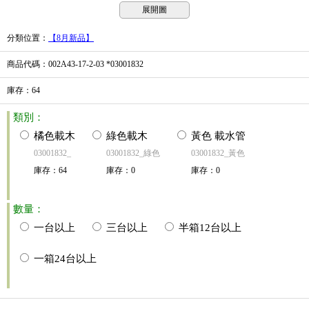
展開圖
分類位置
：
【8月新品】
商品代碼
：002A43-17-2-03 *03001832
庫存
：
64
類別：
橘色載木
綠色載木
黃色 載水管
03001832_
03001832_綠色
03001832_黃色
庫存
：
64
庫存
：
0
庫存
：
0
數量：
一台以上
三台以上
半箱12台以上
一箱24台以上