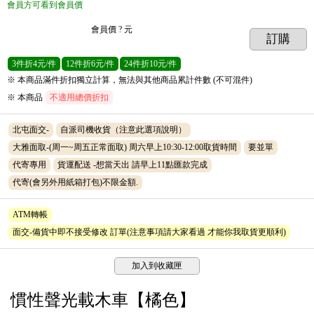
會員方可看到會員價
會員價
? 元
訂購
3
件
折4元/件
12
件
折6元/件
24
件
折10元/件
※ 本商品滿件折扣獨立計算，無法與其他商品累計件數 (不可混件)
※ 本商品
不適用總價折扣
北屯面交-
自派司機收貨（注意此選項說明）
大雅面取-(周一~周五正常面取) 周六早上10:30-12:00取貨時間
要並單
代寄專用
貨運配送 -想當天出 請早上11點匯款完成
代寄(會另外用紙箱打包)不限金額.
ATM轉帳
面交-備貨中即不接受修改 訂單(注意事項請大家看過 才能你我取貨更順利)
加入到收藏匣
慣性聲光載木車【橘色】