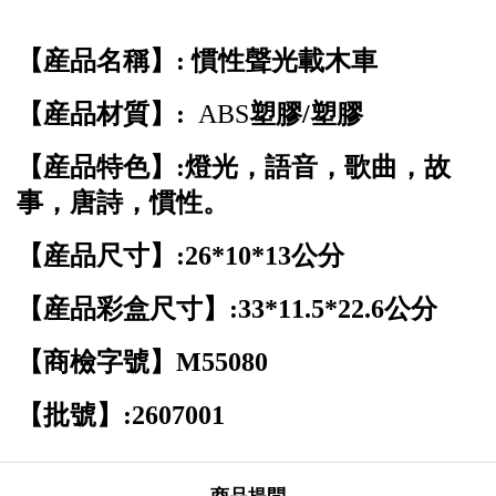
【産品名稱】
:
慣性聲光載木車
【産品材質】
:
ABS
塑膠
/
塑膠
【産品特色】
:
燈光，語音，歌曲，故
事，唐詩，慣性。
【産品尺寸】
:26*10*13
公分
【産品彩盒尺寸】
:33*11.5*22.6
公分
【商檢字號】
M55080
【批號】
:2607001