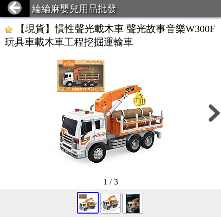
綸綸麻嬰兒用品批發
【現貨】慣性聲光載木車 聲光故事音樂W300F
玩具車載木車工程挖掘運輸車
1 / 3