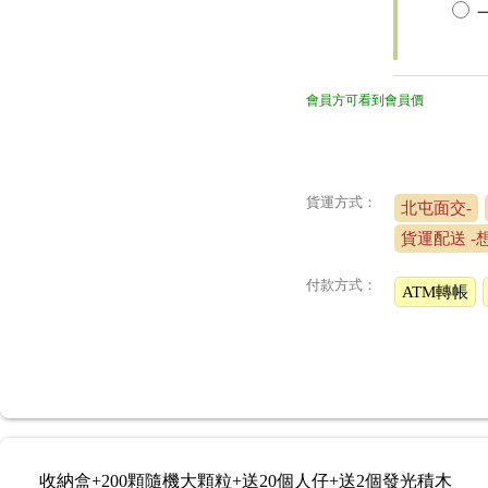
會員方可看到會員價
貨運方式：
北屯面交-
貨運配送 -
付款方式：
ATM轉帳
收納盒+200顆隨機大顆粒+送20個人仔+送2個發光積木