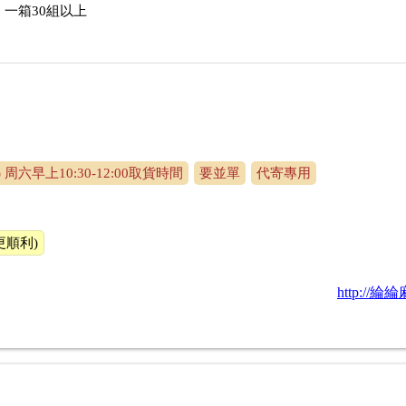
一箱30組以上
六早上10:30-12:00取貨時間
要並單
代寄專用
更順利)
http://綸