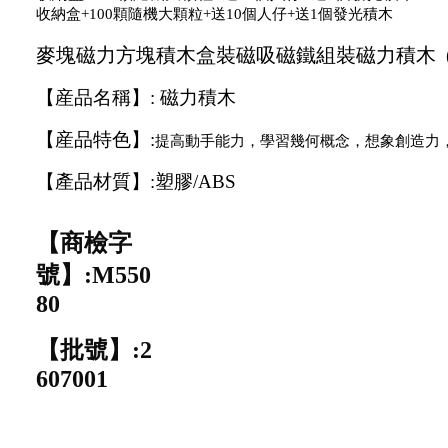
收納盒+100顆隨機大顆粒+送10個人仔+送1個發光積木
麥塊磁力方塊積木盒裝磁吸磁鐵組裝磁力積木 
【
産
品名稱】
:
磁力積木
【
産
品
特
色
】
:
提高動手能力，學習幾何概念，想象創造力
【產品材質】:
塑膠/
ABS
【商檢字
號】:M550
80
【批號】
:2
607001