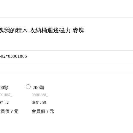
塊我的積木 收納桶週邊磁力 麥塊
-02*03001866
00顆
200顆
001867_
03001866_
存
：
2
庫存
：
98
會員價
? 元
會員價
? 元