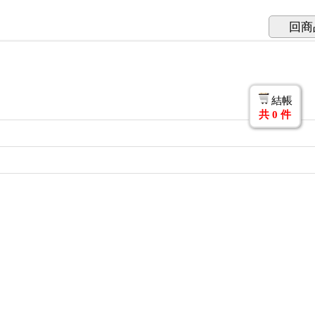
回商
結帳
共
0
件