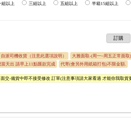
一組以上
三組以上
五組以上
半箱15組以上
訂購
自派司機收貨（注意此選項說明）
大雅面取-(周一~周五正常面取) 周
想當天出 請早上11點匯款完成
代寄(會另外用紙箱打包)不限金額.
面交-備貨中即不接受修改 訂單(注意事項請大家看過 才能你我取貨