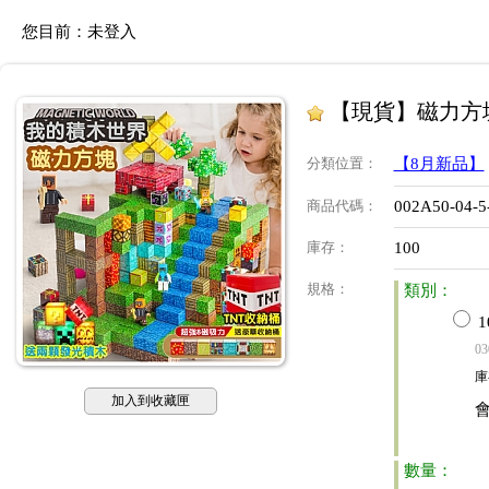
您目前：
未登入
【現貨】磁力方
分類位置
：
【8月新品】
商品代碼
：
002A50-04-5
庫存
：
100
規格
：
類別：
1
03
庫
加入到收藏匣
數量：