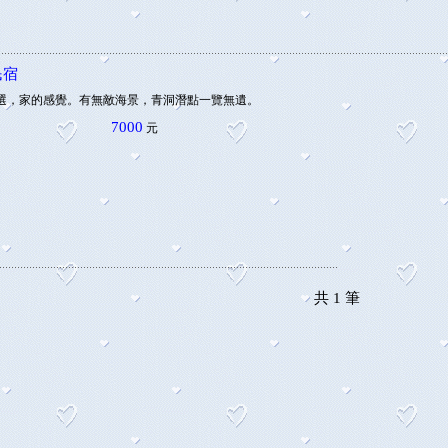
民宿
選，家的感覺。有無敵海景，青洞潛點一覽無遺。
7000
元
共
1
筆