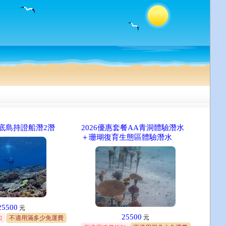
底島持證船潛2潛
2026優惠套餐AA青洞體驗潛水
＋珊瑚復育生態區體驗潛水
25500
元
25500
元
扣
不適用滿多少免運費