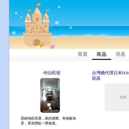
仲泊民宿
台灣總代理日本HA
容器
無圖
恩納地區首選，家的感覺。有無敵海
景，青洞潛點一覽無遺。