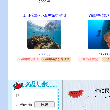
7000
元
珊瑚花園&小丑魚城堡浮潛
殘波岬持證船
7500
20500
元
不適用總價折扣
不適用滿多少免運費
不適用總價折扣
不適
仲伯民
搜尋
僅此分類