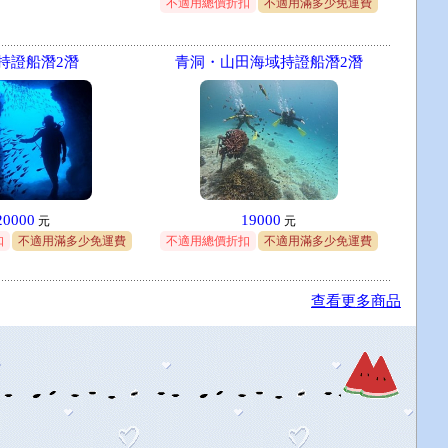
不適用總價折扣
不適用滿多少免運費
持證船潛2潛
青洞・山田海域持證船潛2潛
20000
19000
元
元
扣
不適用滿多少免運費
不適用總價折扣
不適用滿多少免運費
查看更多商品