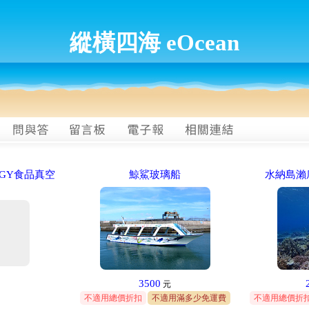
縱橫四海 eOcean
GY食品真空
鯨鯊玻璃船
水納島瀨
3500
元
不適用總價折扣
不適用滿多少免運費
不適用總價折