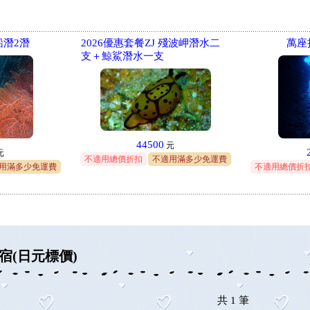
潛2潛
2026優惠套餐ZJ 殘波岬潛水二
萬座
支＋鯨鯊潛水一支
44500
元
元
不適用總價折扣
不適用滿多少免運費
用滿多少免運費
不適用總價折
宿(日元標價)
共
1
筆