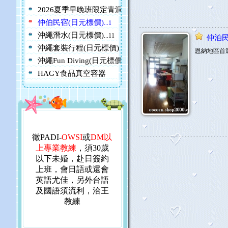
2026夏季早晚班限定青洞（藍洞）乘船浮潛9500円
...1
仲伯民宿(日元標價)
...1
沖繩潛水(日元標價)
...11
仲泊
沖繩套裝行程(日元標價)
...11
恩納地區首
沖繩Fun Diving(日元標價)
...12
HAGY食品真空容器
徵PADI-
OWSI
或
DM以
上專業教練
，須30
歲
以下未婚，赴日簽約
上班，會
日語
或還會
英
語尤佳，另外台語
及國語須流利，洽王
教練