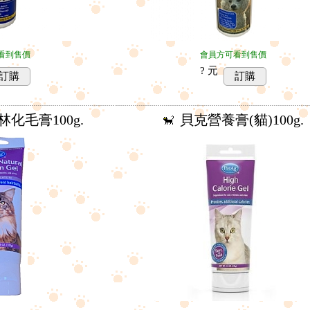
看到售價
會員方可看到售價
? 元
訂購
訂購
化毛膏100g.
貝克營養膏(貓)100g.