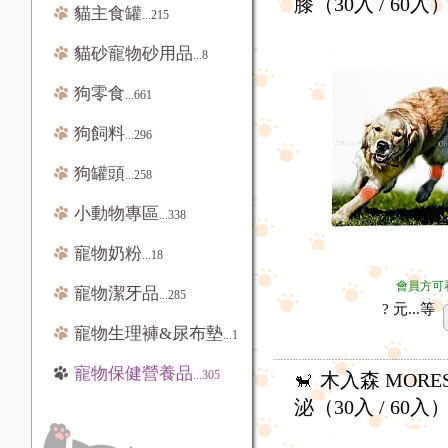
膝（30入 / 60入
貓主食罐
...215
貓砂寵物砂用品
...8
狗零食
...661
狗飼料
...296
狗罐頭
...258
小動物專區
...338
寵物奶粉
...18
會員方可
寵物潔牙品
...285
? 元...
等
寵物生理褲&尿布墊
...12
寵物保健營養品
...305
木入森 MORE
泌（30入 / 60入