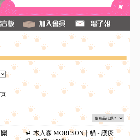
下頁
有關
木入森 MORESON｜貓 - 護疫