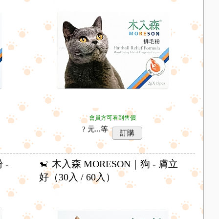
會員方可看到售價
? 元...
等
訂購
 -
木入森 MORESON｜狗 - 膚立
好（30入 / 60入）