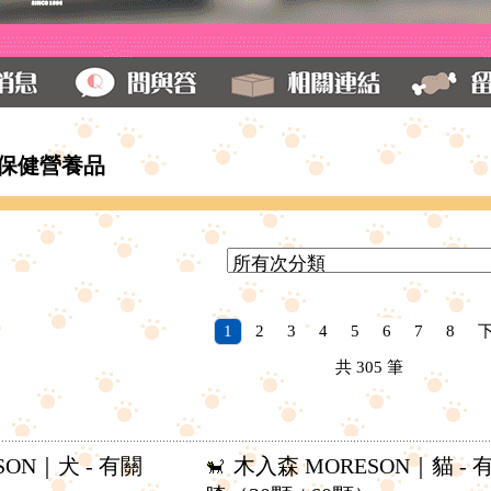
保健營養品
1
2
3
4
5
6
7
8
共
305
筆
SON｜犬 - 有關
木入森 MORESON｜貓 - 