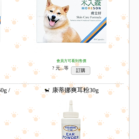
會員方可看到售價
? 元...
等
訂購
g /
康蒂娜爽耳粉30g