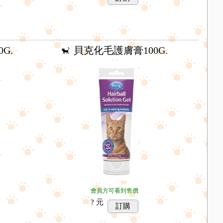
G.
貝克化毛護膚膏100G.
會員方可看到售價
? 元
訂購