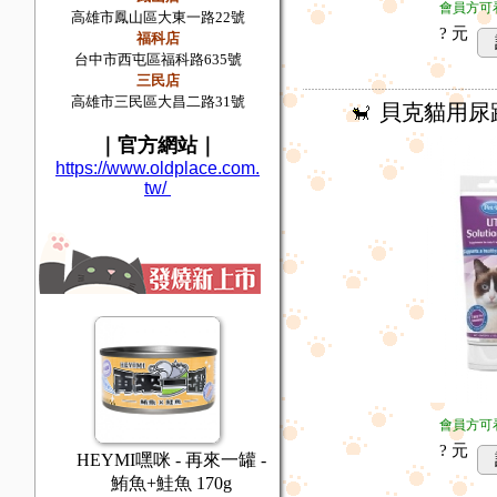
會員方可
高雄市鳳山區大東一路22號
? 元
福科店
台中市西屯區福科路635號
三民店
高雄市三民區大昌二路31號
貝克貓用尿路
｜
官方網站
｜
https://www.oldplace.com.
tw/
會員方可
? 元
一罐 -
HEYMI嘿咪 - 再來一罐 -
HEYMI嘿咪 - 再來一罐 -
g
鮪魚+吻仔魚 170g
鮪魚+鯖魚 170g