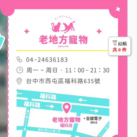
結帳
共
0
件