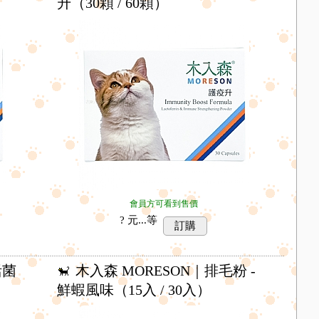
升（30顆 / 60顆）
會員方可看到售價
? 元...
等
訂購
活菌
木入森 MORESON｜排毛粉 -
鮮蝦風味（15入 / 30入）