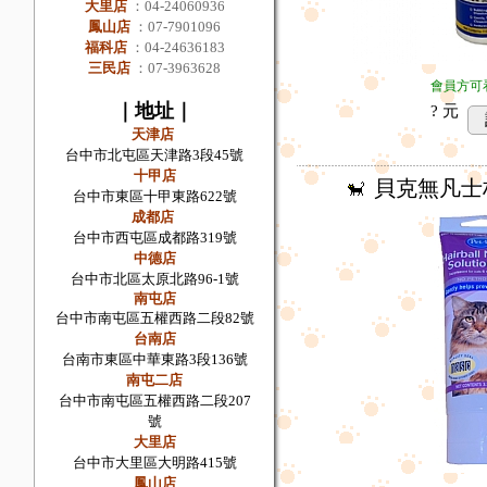
大里店
：
04-24060936
鳳山店
：
07-7901096
福科店
：
04-24636183
三民店
：
07-3963628
會員方可
｜
地址
｜
? 元
天津店
台中市
北屯區天津路3段45號
十甲店
貝克無凡士林
台中市
東區十甲東路622號
成都店
台中市
西屯區成都路319號
中德店
台中市北區太原北路96-1號
南屯店
台中市南屯區五權西路二段82號
台南店
台南市東區中華東路3段136號
南屯二店
台中市南屯區五權西路二段207
號
大里店
台中市大里區大明路415號
鳳山店