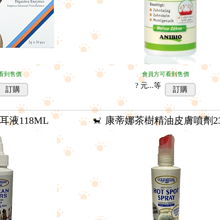
看到售價
會員方可看到售價
? 元...
等
訂購
訂購
耳液118ML
康蒂娜茶樹精油皮膚噴劑23