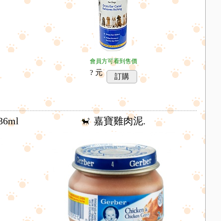
會員方可看到售價
? 元
訂購
6ml
嘉寶雞肉泥.