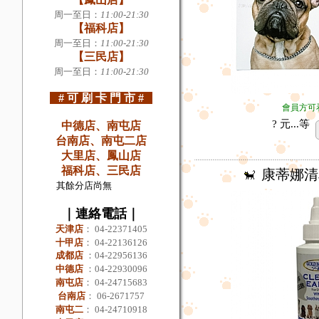
周一至日
：
11:00-21:30
【
福科店
】
周一至日
：
11:00-21:30
【
三民店
】
周一至日
：
11:00-21:30
# 可 刷 卡 門 市 #
會員方可
? 元...
等
中德店、
南屯店
台南店、
南屯二店
大里店、鳳山店
福科店、三民店
康蒂娜清
其餘分店尚無
｜
連絡電話
｜
天津店
：
04-22371405
十甲店
：
04-22136126
成都店
：04-22956136
中德店
：
04-22930096
南屯店
：
04-24715683
台南店
：
06-2671757
南屯二
：
04-24710918