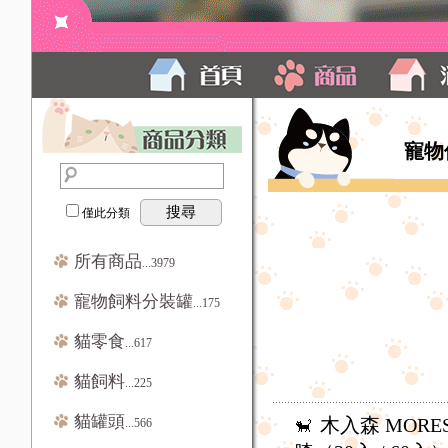
寵物
搜尋
僅此分類
所有商品
...3979
寵物飼料分裝罐
...175
貓零食
...617
貓飼料
...225
貓罐頭
木入森 MORE
...566