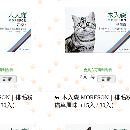
看到售價
會員方可看到售價
? 元...
等
訂購
訂購
SON｜排毛粉 -
木入森 MORESON｜排毛粉
 30入）
貓草風味（15入 / 30入）