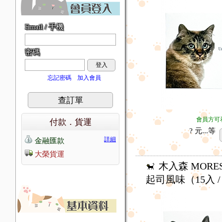
Email / 手機
密碼
登入
忘記密碼
加入會員
查訂單
會員方可
付款．貨運
? 元...
等
詳細
金融匯款
大榮貨運
木入森 MORE
起司風味（15入 /