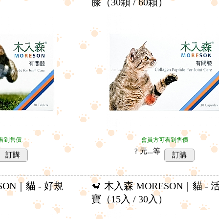
）
膝（30顆 / 60顆）
看到售價
會員方可看到售價
? 元...
等
訂購
訂購
SON｜貓 - 好規
木入森 MORESON｜貓 - 
）
寶（15入 / 30入）