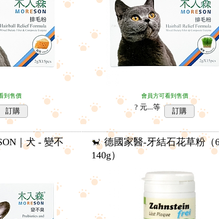
看到售價
會員方可看到售價
? 元...
等
訂購
訂購
SON｜犬 - 變不
德國家醫-牙結石花草粉（60
）
140g）