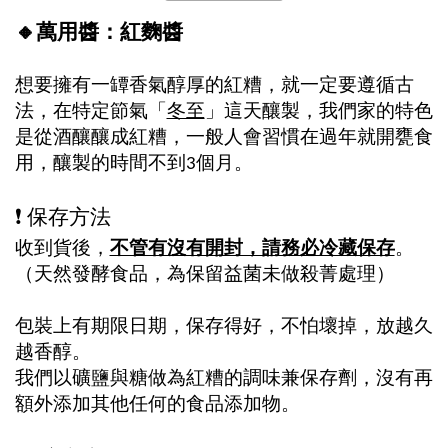
🔸
萬用醬：紅麴醬
想要擁有一罈香氣醇厚的紅糟，就一定要遵循古
法，在特定節氣「
冬至
」這天釀製，我們家的特色
是從酒釀釀成紅糟，一般人會習慣在過年就開甕食
用，釀製的時間不到3個月。
❗
️
保存方法
收到貨後，
不管有沒有開封，請務必冷藏保存
。
（天然發酵食品，為保留益菌未做殺菁處理）
包裝上有期限日期，保存得好，不怕壞掉，放越久
越香醇。
我們以礦鹽與糖做為紅糟的調味兼保存劑，沒有再
額外添加其他任何的食品添加物。