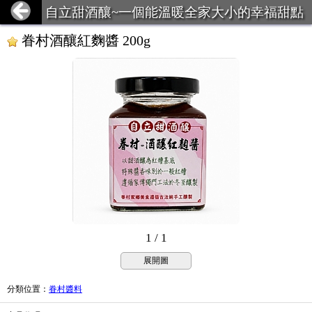
自立甜酒釀~一個能溫暖全家大小的幸福甜點
眷村酒釀紅麴醬 200g
1 / 1
展開圖
分類位置
：
眷村醬料