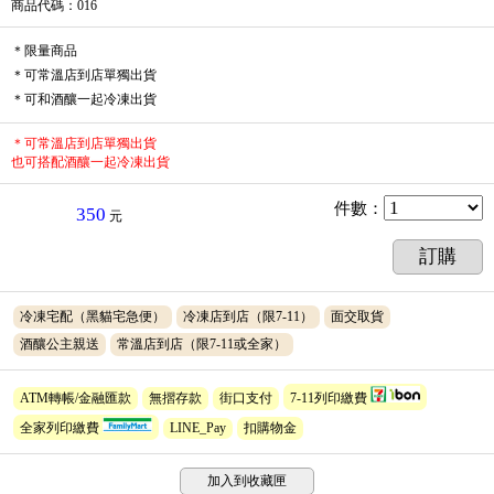
商品代碼
：016
＊限量商品
＊可常溫店到店單獨出貨
＊可和酒釀一起冷凍出貨
＊可常溫店到店單獨出貨
也可搭配酒釀一起冷凍出貨
件數
：
350
元
訂購
冷凍宅配（黑貓宅急便）
冷凍店到店（限7-11）
面交取貨
酒釀公主親送
常溫店到店（限7-11或全家）
ATM轉帳/金融匯款
無摺存款
街口支付
7-11列印繳費
全家列印繳費
LINE_Pay
扣購物金
加入到收藏匣