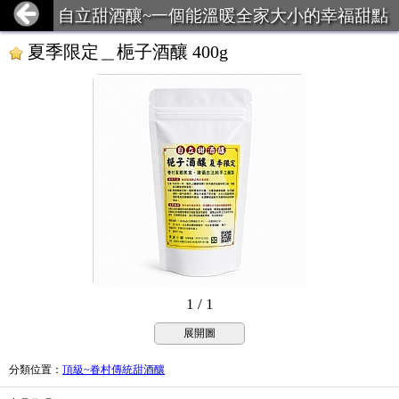
自立甜酒釀~一個能溫暖全家大小的幸福甜點
夏季限定＿梔子酒釀 400g
1 / 1
展開圖
分類位置
：
頂級~眷村傳統甜酒釀