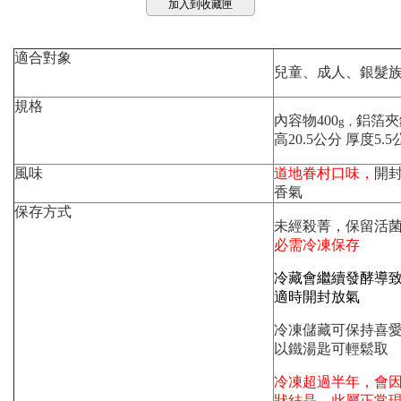
加入到收藏匣
適合對象
兒童、成人、銀髮
規格
內容物400
鋁箔夾
g，
高20.5公分 厚度5.
風味
道地眷村口味，
開
香氣
保存方式
未經殺菁，保留活
必需
冷凍保存
冷藏會繼續發酵導
適時開封放氣
冷凍儲藏
可保持喜
以鐵湯匙可輕鬆取
冷凍超過半年，會
狀結晶，
此屬正常