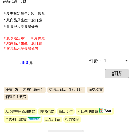
商品代碼
：013
＊夏季限定每年6-10月供應
＊此商品只生產一般口感
＊會員登入享專屬優惠
＊夏季限定每年6-10月供應
＊此商品只生產一般口感
＊會員登入享專屬優惠
件數
：
380
元
訂購
冷凍宅配（黑貓宅急便）
冷凍店到店（限7-11）
面交取貨
酒釀公主親送
ATM轉帳/金融匯款
無摺存款
街口支付
7-11列印繳費
全家列印繳費
LINE_Pay
扣購物金