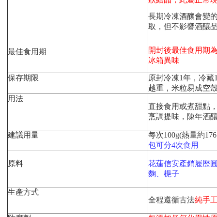
長期冷凍酒釀會變
取，但不影響酒釀
開封後最佳食用期為
最佳食用期
冰箱異味
保存期限
原封冷凍1年，冷藏1
越重，米粒易成空殼
用法
直接食用或煮甜點
烹調提味，陳年酒
建議用量
每次100g(熱量約17
包可分4
次食用
原料
花蓮信安產銷履歷
麴、梔子
生產方式
全程遵循古法
純手