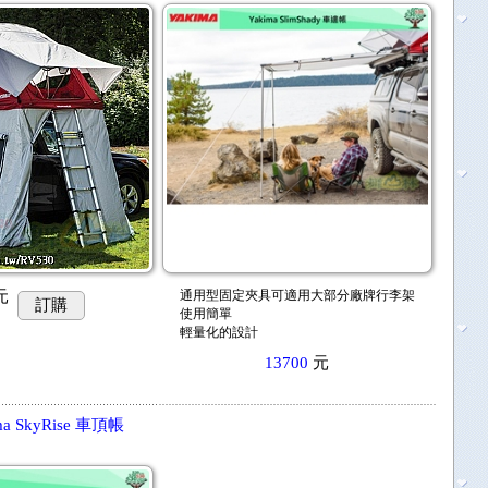
元
通用型固定夾具可適用大部分廠牌行李架
訂購
使用簡單
輕量化的設計
13700
元
a SkyRise 車頂帳