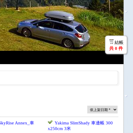
結帳
共
0
件
kyRise Annex_車
Yakima SlimShady 車邊帳 300
x250cm 3米