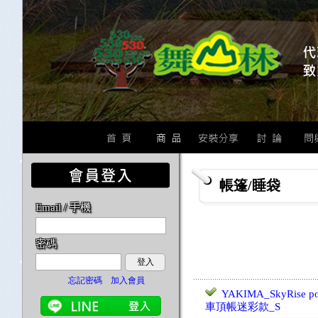
帳篷/睡袋
Email / 手機
密碼
登入
忘記密碼
加入會員
YAKIMA_SkyRise pol
車頂帳迷彩款_S