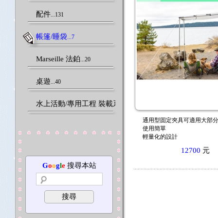
配件
...131
帳篷/睡袋
...7
Marseille 法鉑
...20
桌遊
...40
水上活動/專用工程 裝載系統
...45
通用型固定夾具可適用大部
使用簡單
輕量化的設計
12700
元
G
o
o
g
l
e
搜尋本站
搜尋