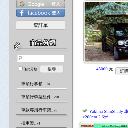
查訂單
搜尋
45000
元
僅此分類
訂
車頂行李箱
...104
車頂行李架組件
...298
車款專用行李架
...95
Yakima SlimShady
x200cm 2.6米
攜車架
...74