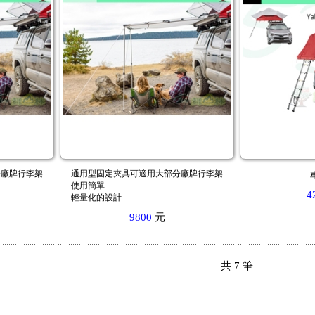
分廠牌行李架
通用型固定夾具可適用大部分廠牌行李架
使用簡單
4
輕量化的設計
9800
元
共
7
筆