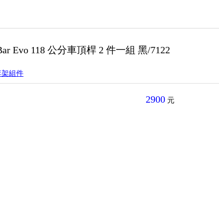
reBar Evo 118 公分車頂桿 2 件一組 黑/7122
李架組件
2900
元