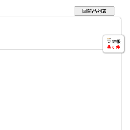
回商品列表
結帳
共
0
件