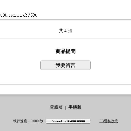
共 4 張
商品提問
我要留言
電腦版
|
手機版
執行速度
：0.000
秒
FB隱私政策