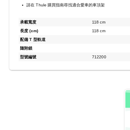
請在 Thule 購買指南尋找適合愛車的車頂架
承載寬度
118 cm
長度 (cm)
118 cm
配備 T 型軌道
隨附鎖
型號編號
712200