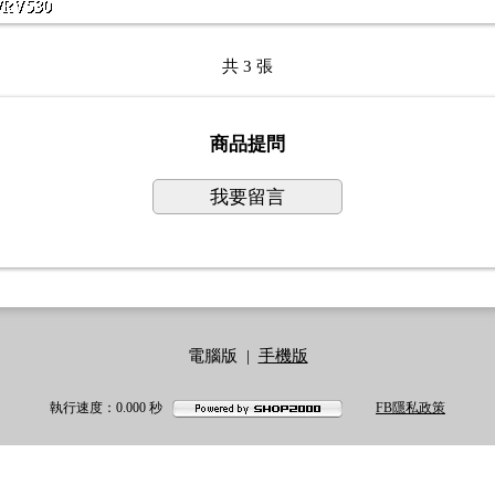
共 3 張
商品提問
我要留言
電腦版
|
手機版
執行速度
：0.000
秒
FB隱私政策