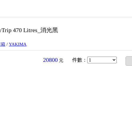
Trip 470 Litres_消光黑
李箱
/
YAKIMA
20800
件數
：
元