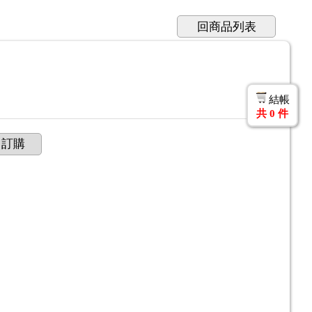
回商品列表
結帳
共
0
件
訂購