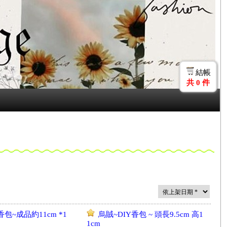
結帳
共
0
件
香包~成品約11cm *1
烏賊~DIY香包 ~ 頭長9.5cm 高1
1cm