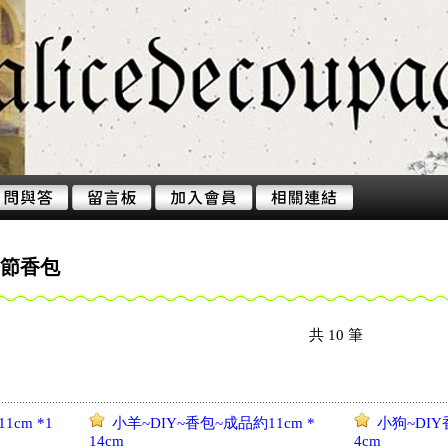
午節香包
共
10
筆
1cm *1
小羊~DIY~香包~成品約11cm *
小狗~DIY
14cm
4cm