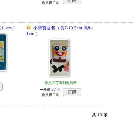
訂購
會員價
? 元
11cm )
小寶寶香包（長7-10.5cm 高8-1
1cm ）
會員方可看到會員價
27
一般價
元
訂購
會員價
? 元
共
10
筆