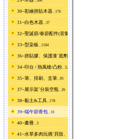
...366
30~彩繪拼貼木器
...176
31~白色木器
...37
32~聖誕節/春節配件(音樂鈴)
...88
33~型染板
...1184
36~拼貼膠、保護漆ˋ底劑
...32
34~印台 / 熱風槍/凸粉
...52
35~筆、排刷、圭筆
...95
37~展示架ˋ分裝空瓶
...26
38~黏土&工具
...178
39~端午節香包
...10
40~畫冊
...3
41~水草多肉玩偶ˋ貝殼、沙
...76