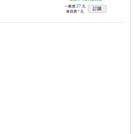
27
一般價
元
訂購
會員價
? 元