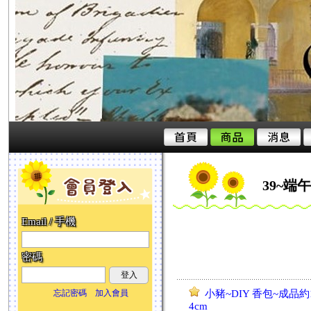
39~端
Email / 手機
密碼
登入
忘記密碼
加入會員
小豬~DIY 香包~成品約1
4cm