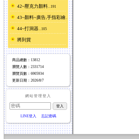
42~壓克力顏料
...191
43~顏料~廣告,手指彩繪
...24
44~打洞器
...105
將到貨
商品總數
：13812
瀏覽人數
：
2331714
瀏覽頁數
：
6905934
更新日期
：2026/8/7
網站管理登入
LINE登入
忘記密碼