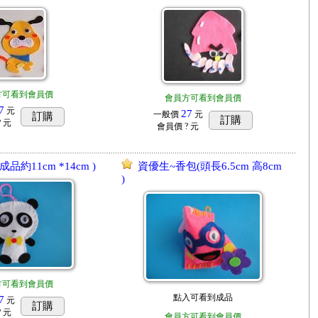
方可看到會員價
會員方可看到會員價
7
元
27
一般價
元
訂購
訂購
? 元
會員價
? 元
品約11cm *14cm )
資優生~香包(頭長6.5cm 高8cm
)
方可看到會員價
點入可看到成品
7
元
訂購
? 元
會員方可看到會員價