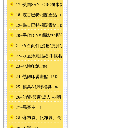
17~英國SANTORO餐巾紙ˋ產品
...62
18~蝶古巴特相關產品
...178
19~蝶古巴特相關素材
...156
20~手作DIY相關材料配件
...676
21~五金配件(提把ˋ虎腳ˋ拉鍊片)
...71
22~水晶浮雕貼紙/手帳/貼紙/蕾絲紙/素材紙
...583
23~水轉印紙
...801
24~熱轉印燙畫貼
...1342
25~模具&矽膠模具
...366
26~幼兒/節慶/成人~材料包
...42
27~馬賽克
...11
28~麻布袋、帆布袋、長背包
...277
29~木器