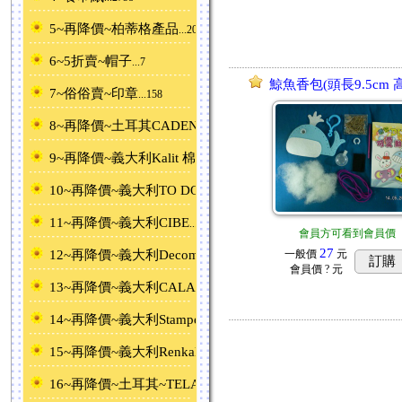
5~再降價~柏蒂格產品
...20
6~5折賣~帽子
...7
鯨魚香包(頭長9.5cm 高
7~俗俗賣~印章
...158
8~再降價~土耳其CADENCE
...268
9~再降價~義大利Kalit 棉紙
...111
10~再降價~義大利TO DO專用紙
...4
11~再降價~義大利CIBE
...3
會員方可看到會員價
27
12~再降價~義大利Decomania專用紙棉紙
一般價
元
...297
訂購
會員價
? 元
13~再降價~義大利CALAMBOUR專用紙棉紙
...285
14~再降價~義大利Stamperia專用紙、棉紙
...166
15~再降價~義大利Renkalik專用紙ˋ棉紙
...89
16~再降價~土耳其~TELA~ 背膠襯布轉印紙
...94