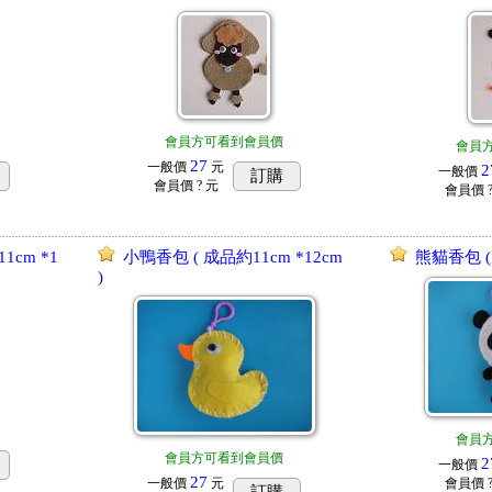
會員方可看到會員價
會員
27
一般價
元
2
一般價
訂購
會員價
? 元
會員價
1cm *1
小鴨香包 ( 成品約11cm *12cm
熊貓香包 (成
)
會員
會員方可看到會員價
2
一般價
27
一般價
元
會員價