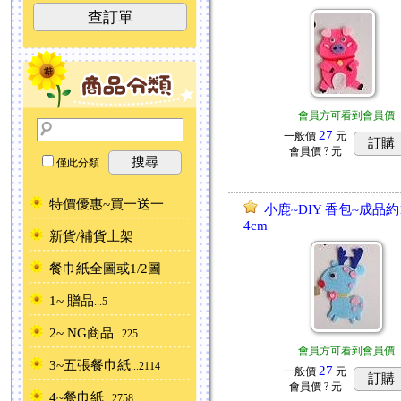
查訂單
會員方可看到會員價
27
一般價
元
訂購
會員價
? 元
搜尋
僅此分類
特價優惠~買一送一
小鹿~DIY 香包~成品約1
4cm
新貨/補貨上架
餐巾紙全圖或1/2圖
1~ 贈品
...5
2~ NG商品
...225
會員方可看到會員價
3~五張餐巾紙
...2114
27
一般價
元
訂購
會員價
? 元
4~餐巾紙
...2758