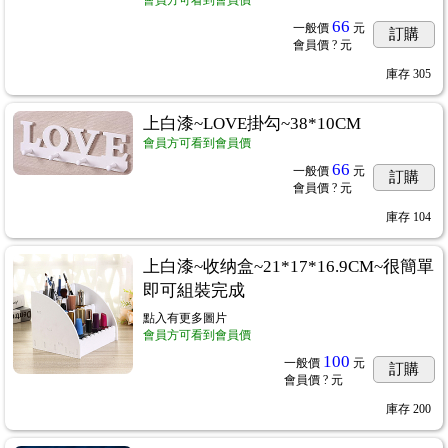
會員方可看到會員價
66
一般價
元
訂購
會員價
? 元
庫存
305
上白漆~LOVE掛勾~38*10CM
會員方可看到會員價
66
一般價
元
訂購
會員價
? 元
庫存
104
上白漆~收纳盒~21*17*16.9CM~很簡單
即可組裝完成
點入有更多圖片
會員方可看到會員價
100
一般價
元
訂購
會員價
? 元
庫存
200