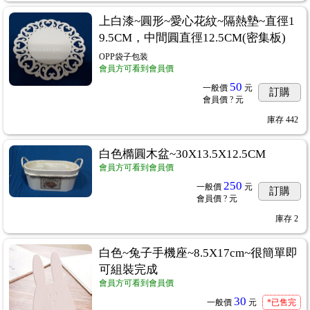
上白漆~圓形~愛心花紋~隔熱墊~直徑1
9.5CM，中間圓直徑12.5CM(密集板)
OPP袋子包装
會員方可看到會員價
50
一般價
元
訂購
會員價
? 元
庫存
442
白色橢圓木盆~30X13.5X12.5CM
4
會員方可看到會員價
250
一般價
元
訂購
會員價
? 元
庫存
2
用紙棉紙
...297
白色~兔子手機座~8.5X17cm~很簡單即
可組裝完成
會員方可看到會員價
30
一般價
元
*已售完