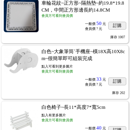
車輪花紋~正方形~隔熱墊~約19.8*19.8
CM，中間正方形邊長約14.8CM
會員方可看到會員價
50
一般價
元
訂購
會員價
? 元
庫存
1007
白色~大象筆筒ˋ手機座~橫18X高10X8c
m~很簡單即可組裝完成
點入可看到更多圖片
會員方可看到會員價
33
一般價
元
訂購
會員價
? 元
庫存
202
白色椅子~長11*高度7*寬5cm
點入有更多圖片
會員方可看到會員價
40
一般價
元