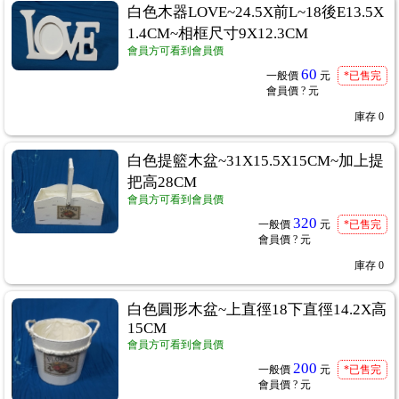
白色木器LOVE~24.5X前L~18後E13.5X
1.4CM~相框尺寸9X12.3CM
會員方可看到會員價
60
一般價
元
*已售完
會員價
? 元
庫存
0
白色提籃木盆~31X15.5X15CM~加上提
把高28CM
會員方可看到會員價
320
一般價
元
*已售完
會員價
? 元
庫存
0
白色圓形木盆~上直徑18下直徑14.2X高
15CM
會員方可看到會員價
200
一般價
元
*已售完
會員價
? 元