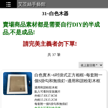
艾苙絲手藝館
31~白色木器
賣場商品素材都是需要自行DIY的半成
品,不是成品!
請完美主義者勿下單!
共
37
筆
白色實木~6吋掛式正方相框~每套附一
個S掛勾和無痕釘~適用和諧粉彩木框
適用和諧粉彩木框
點入可看到安裝圖片
外框17.8X17.8CM
內框15.2X15.2CM
每套附一個S掛勾和無痕釘