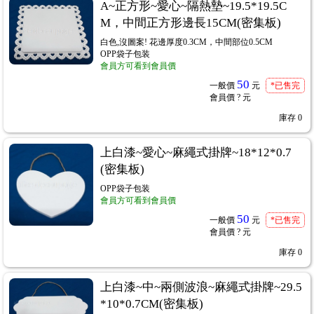
A~正方形~愛心~隔熱墊~19.5*19.5C
M，中間正方形邊長15CM(密集板)
白色,沒圖案! 花邊厚度0.3CM，中間部位0.5CM
OPP袋子包装
會員方可看到會員價
50
一般價
元
*已售完
會員價
? 元
庫存
0
上白漆~愛心~麻繩式掛牌~18*12*0.7
(密集板)
OPP袋子包装
會員方可看到會員價
50
一般價
元
*已售完
會員價
? 元
庫存
0
上白漆~中~兩側波浪~麻繩式掛牌~29.5
*10*0.7CM(密集板)