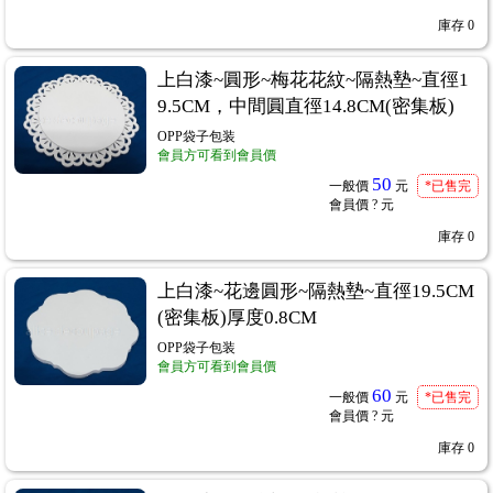
庫存
0
上白漆~圓形~梅花花紋~隔熱墊~直徑1
9.5CM，中間圓直徑14.8CM(密集板)
ˋ棉紙
...89
OPP袋子包装
會員方可看到會員價
50
一般價
元
*已售完
會員價
? 元
庫存
0
膠襯布轉印紙
...94
2
上白漆~花邊圓形~隔熱墊~直徑19.5CM
(密集板)厚度0.8CM
OPP袋子包装
會員方可看到會員價
60
一般價
元
*已售完
會員價
? 元
庫存
0