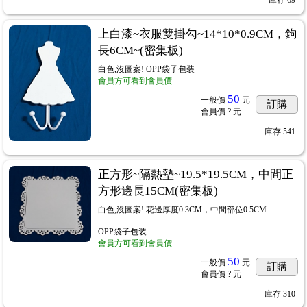
庫存
69
上白漆~衣服雙掛勾~14*10*0.9CM，鉤
長6CM~(密集板)
白色,沒圖案! OPP袋子包装
會員方可看到會員價
50
一般價
元
訂購
會員價
? 元
庫存
541
正方形~隔熱墊~19.5*19.5CM，中間正
方形邊長15CM(密集板)
白色,沒圖案! 花邊厚度0.3CM，中間部位0.5CM
OPP袋子包装
會員方可看到會員價
50
一般價
元
訂購
會員價
? 元
庫存
310