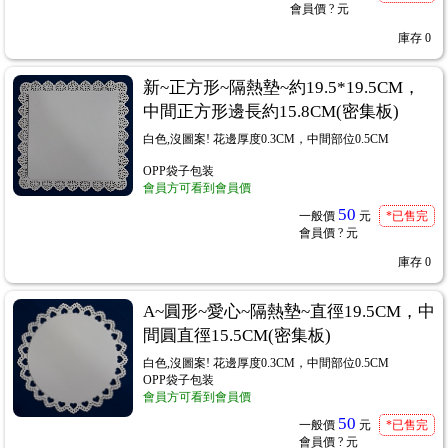
會員價
? 元
庫存
0
新~正方形~隔熱墊~約19.5*19.5CM，
中間正方形邊長約15.8CM(密集板)
白色,沒圖案! 花邊厚度0.3CM，中間部位0.5CM
OPP袋子包装
會員方可看到會員價
50
用紙、棉紙
一般價
元
*已售完
...166
會員價
? 元
庫存
0
A~圓形~愛心~隔熱墊~直徑19.5CM，中
間圓直徑15.5CM(密集板)
白色,沒圖案! 花邊厚度0.3CM，中間部位0.5CM
OPP袋子包装
會員方可看到會員價
50
一般價
元
*已售完
會員價
? 元