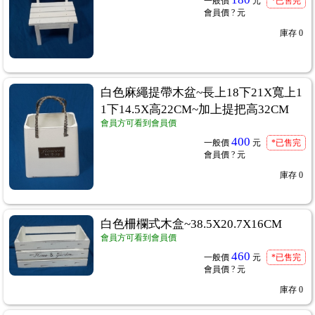
一般價
元
*已售完
會員價
? 元
庫存
0
白色麻繩提帶木盆~長上18下21X寬上1
1
1下14.5X高22CM~加上提把高32CM
會員方可看到會員價
400
一般價
元
*已售完
會員價
? 元
紙/素材紙
庫存
0
...583
白色柵欄式木盒~38.5X20.7X16CM
會員方可看到會員價
460
一般價
元
*已售完
會員價
? 元
庫存
0