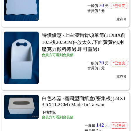
70
一般價
元
*已售完
會員價
? 元
庫存
0
特價優惠~上白漆狗骨頭筆筒(11X8X前
10.5後20.5CM)~放太久,下面黃黃的,用
壓克力顏料漆過,即可蓋過!
會員方可看到會員價
70
一般價
元
*已售完
會員價
? 元
庫存
0
白色木器~橢圓型面紙盒(密集板)(24X1
3.5X11.2CM) Made In Taiwan
下抽木板
會員方可看到會員價
142
一般價
元
*已售完
會員價
? 元