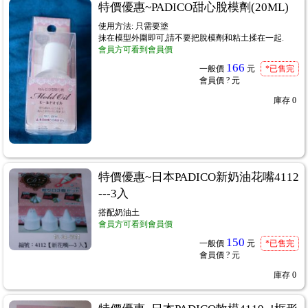
特價優惠~PADICO甜心脫模劑(20ML)
使用方法: 只需要塗
抹在模型外圍即可,請不要把脫模劑和粘土揉在一起.
會員方可看到會員價
166
一般價
元
*已售完
會員價
? 元
庫存
0
4
特價優惠~日本PADICO新奶油花嘴4112
---3入
搭配奶油土
會員方可看到會員價
用紙棉紙
150
...297
一般價
元
*已售完
會員價
? 元
庫存
0