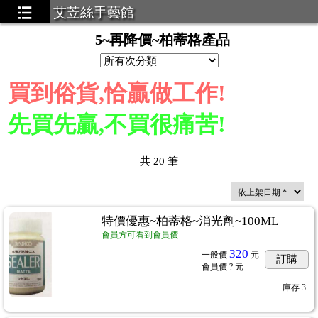
艾苙絲手藝館
5~再降價~柏蒂格產品
買到俗貨,恰贏做工作!
先買先贏,不買很痛苦!
共
20
筆
特價優惠~柏蒂格~消光劑~100ML
會員方可看到會員價
320
一般價
元
訂購
會員價
? 元
庫存
3