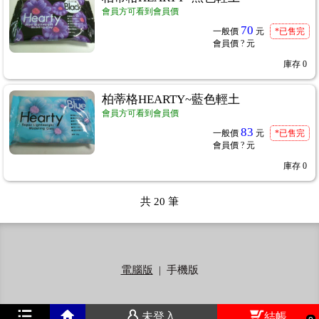
會員方可看到會員價
70
一般價
元
*已售完
會員價
? 元
庫存
0
ˋ棉紙
...89
柏蒂格HEARTY~藍色輕土
會員方可看到會員價
83
一般價
元
*已售完
會員價
? 元
膠襯布轉印紙
...94
庫存
0
2
共
20
筆
電腦版
|
手機版
未登入
結帳