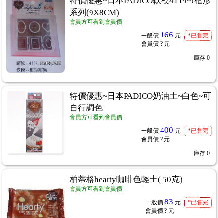
特價優惠~日本PADICO軟模4119~!框形
系列(9X8CM)
會員方可看到會員價
166
一般價
元
*已售完
會員價
? 元
庫存
0
R專用紙棉紙
...285
特價優惠~日本PADICO奶油土~白色~可
自行調色
會員方可看到會員價
400
一般價
元
*已售完
會員價
? 元
庫存
0
柏蒂格hearty咖啡色輕土( 50克)
會員方可看到會員價
83
一般價
元
*已售完
會員價
? 元