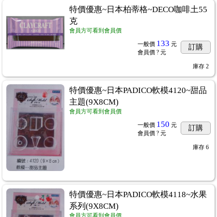
特價優惠~日本柏蒂格~DECO咖啡土55
克
會員方可看到會員價
133
一般價
元
訂購
會員價
? 元
庫存
2
特價優惠~日本PADICO軟模4120~甜品
主題(9X8CM)
會員方可看到會員價
150
一般價
元
訂購
會員價
? 元
庫存
6
特價優惠~日本PADICO軟模4118~水果
系列(9X8CM)
會員方可看到會員價