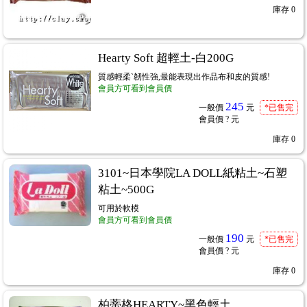
庫存
0
Hearty Soft 超輕土-白200G
質感輕柔ˋ韌性強,最能表現出作品布和皮的質感!
會員方可看到會員價
245
一般價
元
*已售完
會員價
? 元
庫存
0
用紙、棉紙
...166
3101~日本學院LA DOLL紙粘土~石塑
粘土~500G
可用於軟模
會員方可看到會員價
190
一般價
元
*已售完
會員價
? 元
庫存
0
柏蒂格HEARTY~黑色輕土