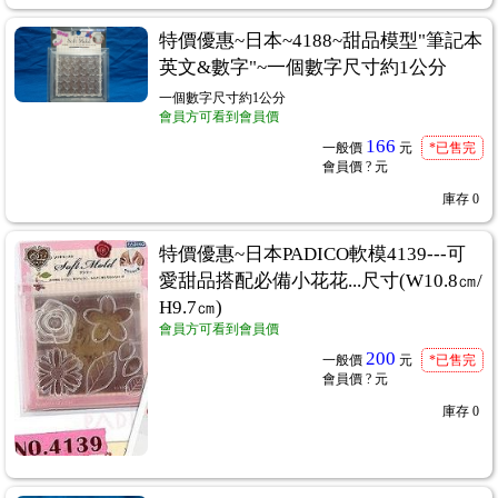
特價優惠~日本~4188~甜品模型"筆記本
英文&數字"~一個數字尺寸約1公分
一個數字尺寸約1公分
會員方可看到會員價
166
一般價
元
*已售完
會員價
? 元
庫存
0
特價優惠~日本PADICO軟模4139---可
愛甜品搭配必備小花花...尺寸(W10.8㎝/
H9.7㎝)
會員方可看到會員價
200
一般價
元
*已售完
會員價
? 元
庫存
0