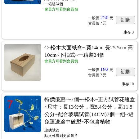
一箱裝24個
會員方可看到會員價
250
一般價
元
訂購
會員價
? 元
庫存
3
C~松木大面紙盒~ 寬14cm 長25.5cm 高
1
10cm~下抽式~一箱裝24個
會員方可看到會員價
192
一般價
元
訂購
會員價
? 元
庫存
10
紙/素材紙
...583
特價優惠~~7個~~松木~正方試管花瓶盒
~尺寸：長13公分，寬5.4公分，高11.5
公分~配合玻璃試管(14CM)7個一組~避
免運送途中破裂~不包含植物
玻璃試管
點入可看到更多圖片