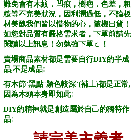
難免會有木紋，凹痕，樹疤，色差，粗
糙等不完美狀況，因利潤過低，不論板
材美醜我們皆以惜物的心，隨機出貨！
如您對品質有嚴格需求者，下單前請先
閱讀以上訊息！勿勉強下單ㄛ！
賣場商品素材都是需要自行DIY的半成
品,不是成品!
有木節ˋ黑點ˋ顏色較深ˋ(補土)都是正常,
因為木頭本身即如此!
DIY的精神就是創造屬於自己的獨特作
品!
請完美主義者