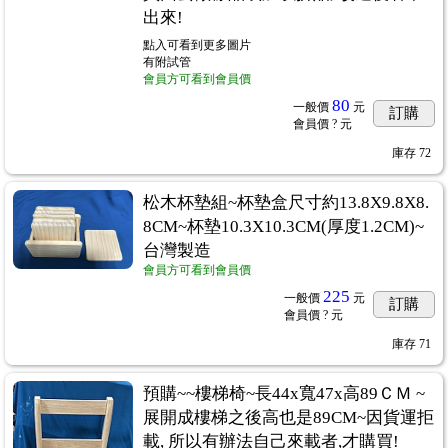
出來!
點入可看到更多圖片
有附試管
會員方可看到會員價
80
一般價
元
訂購
會員價
? 元
庫存
72
R專用紙棉紙
...285
松木杯墊組~杯墊盒尺寸約13.8X9.8X8.
8CM~杯墊10.3X10.3CM(厚度1.2CM)~
台灣製造
會員方可看到會員價
225
一般價
元
訂購
會員價
? 元
庫存
71
預購~~樓梯椅~長44x寬47x高89ＣＭ ~
展開成樓梯之後高也是89CM~因貨運拒
載, 所以有辦法自己來載者,才購買!