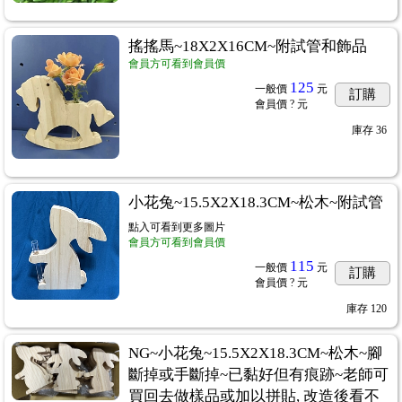
搖搖馬~18X2X16CM~附試管和飾品
會員方可看到會員價
125
一般價
元
訂購
會員價
? 元
庫存
36
小花兔~15.5X2X18.3CM~松木~附試管
點入可看到更多圖片
4
會員方可看到會員價
115
一般價
元
訂購
會員價
? 元
庫存
120
用紙棉紙
...297
NG~小花兔~15.5X2X18.3CM~松木~腳
斷掉或手斷掉~已黏好但有痕跡~老師可
買回去做樣品或加以拼貼, 改造後看不