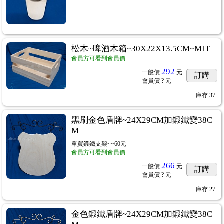
松木~啤酒木箱~30X22X13.5CM~MIT
會員方可看到會員價
292
一般價
元
訂購
會員價
? 元
庫存
37
黑刷金色盾牌~24X29CM加鍛鐵變38C
M
單買鍛鐵支架~~60元
會員方可看到會員價
266
一般價
元
訂購
會員價
? 元
庫存
27
金色鍛鐵盾牌~24X29CM加鍛鐵變38C