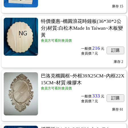
庫存
15
特價優惠~橢圓浪花時鐘板(36*30*2公
分)材質:白松木Made In Taiwan~木板變
黃
ˋ棉紙
...89
會員方可看到會員價
216
一般價
元
訂購
會員價
? 元
庫存
2
膠襯布轉印紙
...94
巴洛克橢圓框~外框39X25CM~內框22X
2
15CM~材質:橡膠木
會員方可看到會員價
333
一般價
元
訂購
會員價
? 元
庫存
61