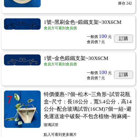
庫存
242
1號~黑刷金色~鍛鐵支架~30X6CM
會員方可看到會員價
100
一般價
元
訂購
會員價
? 元
1號~金色鍛鐵支架~30X6CM
會員方可看到會員價
100
一般價
元
訂購
會員價
? 元
特價優惠~7個~松木~三角形~試管花瓶
盒~尺寸：長18公分，寬5.4公分，高14
公分~配合玻璃試管(16CM)7個一組~避
免運送途中破裂~不包含植物~附麻繩~
玻璃試管
點入可看到更多圖片