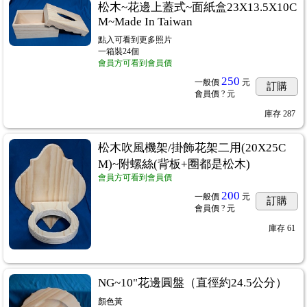
松木~花邊上蓋式~面紙盒23X13.5X10C
M~Made In Taiwan
點入可看到更多照片
一箱裝24個
會員方可看到會員價
250
一般價
元
訂購
會員價
? 元
庫存
287
松木吹風機架/掛飾花架二用(20X25C
M)~附螺絲(背板+圈都是松木)
會員方可看到會員價
200
一般價
元
訂購
會員價
? 元
庫存
61
NG~10"花邊圓盤（直徑約24.5公分）
顏色黃