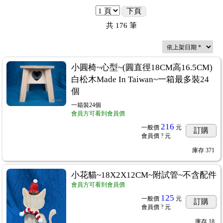
下頁
共
176
筆
小圓椅~心型~(圓直徑18CM高16.5CM)
白松木Made In Taiwan~一箱最多裝24
個
一箱裝24個
會員方可看到會員價
216
一般價
元
訂購
會員價
? 元
庫存
371
小花貓~18X2X12CM~附試管~不含配件
會員方可看到會員價
125
一般價
元
訂購
會員價
? 元
庫存
18