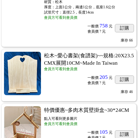
材質：松木
厚度：上面1公分，兩邊1公分，底座1.6公分
試管尺寸：直徑2.5，長度14cm
會員方可看到會員價
758
一般價
元
訂購
會員價
? 元
庫存
66
松木~愛心書架(食譜架)~~規格:20X23.5
CMX展開10CM~Made In Taiwan
會員方可看到會員價
205
一般價
元
訂購
會員價
? 元
庫存
46
特價優惠~多肉木質壁掛盒~30*24CM
點入可看到更多圖片
會員方可看到會員價
105
一般價
元
訂購
會員價
? 元