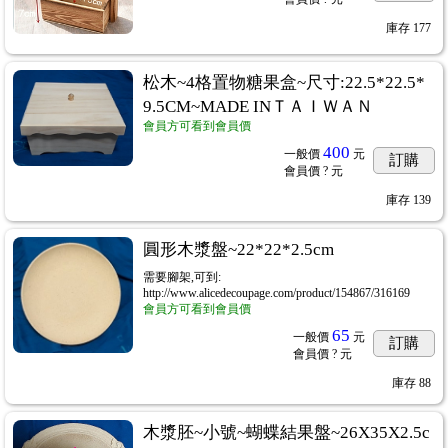
庫存
177
松木~4格置物糖果盒~尺寸:22.5*22.5*
9.5CM~MADE INＴＡＩＷＡＮ
會員方可看到會員價
400
一般價
元
訂購
會員價
? 元
庫存
139
圓形木漿盤~22*22*2.5cm
需要腳架,可到:
http://www.alicedecoupage.com/product/154867/316169
會員方可看到會員價
65
一般價
元
訂購
會員價
? 元
庫存
88
木漿胚~小號~蝴蝶結果盤~26X35X2.5c