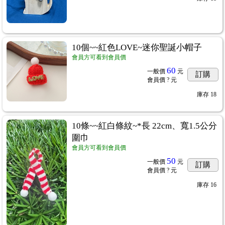
10個~~紅色LOVE~迷你聖誕小帽子
會員方可看到會員價
60
一般價
元
訂購
會員價
? 元
庫存
18
10條~~紅白條紋~*長 22cm、寬1.5公分
圍巾
會員方可看到會員價
50
一般價
元
訂購
會員價
? 元
庫存
16