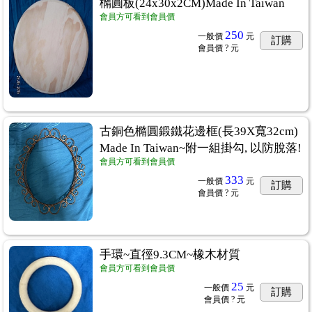
橢圓板(24x30x2CM)Made In Taiwan
會員方可看到會員價
250
一般價
元
訂購
會員價
? 元
古銅色橢圓鍛鐵花邊框(長39X寬32cm)
Made In Taiwan~附一組掛勾, 以防脫落!
會員方可看到會員價
333
一般價
元
訂購
會員價
? 元
手環~直徑9.3CM~橡木材質
會員方可看到會員價
25
一般價
元
訂購
會員價
? 元