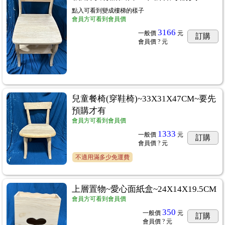
點入可看到變成樓梯的樣子
會員方可看到會員價
3166
一般價
元
訂購
會員價
? 元
兒童餐椅(穿鞋椅)~33X31X47CM~要先
預購才有
會員方可看到會員價
用紙、棉紙
...166
1333
一般價
元
訂購
會員價
? 元
不適用滿多少免運費
上層置物~愛心面紙盒~24X14X19.5CM
會員方可看到會員價
350
一般價
元
訂購
會員價
? 元