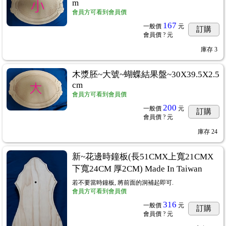
m
會員方可看到會員價
167
一般價
元
訂購
會員價
? 元
庫存
3
木漿胚~大號~蝴蝶結果盤~30X39.5X2.5
cm
會員方可看到會員價
200
一般價
元
訂購
會員價
? 元
庫存
24
新~花邊時鐘板(長51CMX上寬21CMX
下寬24CM 厚2CM) Made In Taiwan
若不要當時鐘板, 將前面的洞補起即可.
會員方可看到會員價
316
一般價
元
訂購
會員價
? 元