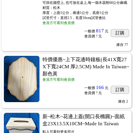
可掛在牆壁上, 也可放在桌上,每一個木器附60公分麻繩.
材質：松木
厚度：上面1公分，兩邊1公分，底座1公分
試管尺寸：直徑2.5，長度16cm(試管會比
會員方可看到會員價
817
一般價
元
訂購
會員價
? 元
庫存
77
特價優惠~上下花邊時鐘板(長41X寬27
X下寬24CM 厚2.5CM) Made In Taiwan~
顏色黃
會員方可看到會員價
166
一般價
元
訂購
會員價
? 元
庫存
2
新~松木~花邊上蓋(開口長橢圓)~面紙
盒23X13.5X10CM~Made In Taiwan
點入可看到更多照片