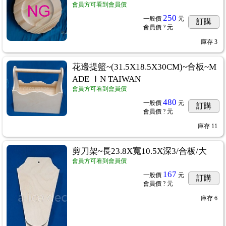
會員方可看到會員價
250
一般價
元
訂購
會員價
? 元
庫存
3
花邊提籃~(31.5X18.5X30CM)~合板~M
ADE ＩN TAIWAN
會員方可看到會員價
480
一般價
元
訂購
會員價
? 元
庫存
11
剪刀架~長23.8X寬10.5X深3/合板/大
會員方可看到會員價
167
一般價
元
訂購
會員價
? 元
庫存
6