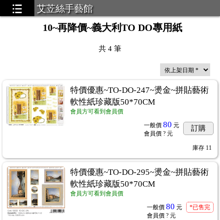
艾苙絲手藝館
10~再降價~義大利TO DO專用紙
共
4
筆
特價優惠~TO-DO-247~燙金~拼貼藝術
軟性紙珍藏版50*70CM
會員方可看到會員價
80
一般價
元
訂購
會員價
? 元
庫存
11
特價優惠~TO-DO-295~燙金~拼貼藝術
軟性紙珍藏版50*70CM
會員方可看到會員價
80
一般價
元
*已售完
會員價
? 元