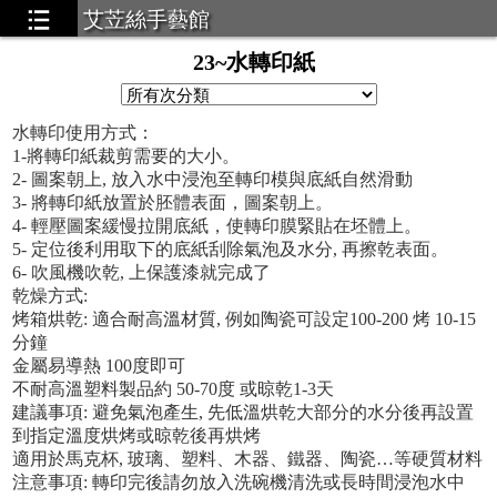
艾苙絲手藝館
23~水轉印紙
水轉印使用方式：
1-將轉印紙裁剪需要的大小。
2- 圖案朝上, 放入水中浸泡至轉印模與底紙自然滑動
3- 將轉印紙放置於胚體表面，圖案朝上。
4- 輕壓圖案緩慢拉開底紙，使轉印膜緊貼在坯體上。
5- 定位後利用取下的底紙刮除氣泡及水分, 再擦乾表面。
6- 吹風機吹乾, 上保護漆就完成了
乾燥方式:
烤箱烘乾: 適合耐高溫材質, 例如陶瓷可設定100-200 烤 10-15
分鐘
金屬易導熱 100度即可
不耐高溫塑料製品約 50-70度 或晾乾1-3天
建議事項: 避免氣泡產生, 先低溫烘乾大部分的水分後再設置
到指定溫度烘烤或晾乾後再烘烤
適用於馬克杯, 玻璃、塑料、木器、鐵器、陶瓷…等硬質材料
注意事項: 轉印完後請勿放入洗碗機清洗或長時間浸泡水中