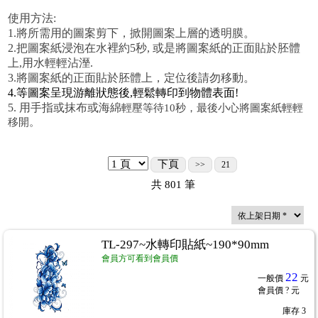
使用方法:
1.將所需用的圖案剪下，掀開圖案上層的透明膜。
2.把圖案紙浸泡在水裡約5秒, 或是
將圖案紙的正面貼於胚體
上,用水輕輕沾溼.
3.將圖案紙的正面貼於胚體上，定位後請勿移動。
4.等圖案呈現游離狀態後,輕鬆轉印到物體表面!
5. 用手指或抹布或海綿
輕壓等待10秒，最後小心將圖案紙輕輕
移開。
下頁
>>
21
共
801
筆
TL-297~水轉印貼紙~190*90mm
會員方可看到會員價
22
一般價
元
會員價
? 元
庫存
3