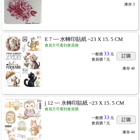
庫存
3
E 7 ~~ 水轉印貼紙 ~23 X 15. 5 CM
會員方可看到會員價
33
一般價
元
訂購
會員價
? 元
庫存
40
4
j 12 ~~ 水轉印貼紙 ~23 X 15. 5 CM
會員方可看到會員價
用紙棉紙
...297
33
一般價
元
訂購
會員價
? 元
庫存
44