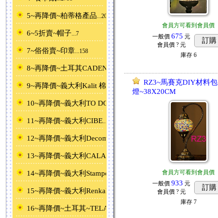
5~再降價~柏蒂格產品
...20
會員方可看到會員價
6~5折賣~帽子
...7
675
一般價
元
訂購
會員價
? 元
7~俗俗賣~印章
...158
庫存
6
8~再降價~土耳其CADENCE
...268
RZ3~馬賽克DIY材料包
9~再降價~義大利Kalit 棉紙
...111
燈~38X20CM
10~再降價~義大利TO DO專用紙
...4
11~再降價~義大利CIBE
...3
12~再降價~義大利Decomania專用紙棉紙
...297
13~再降價~義大利CALAMBOUR專用紙棉紙
...285
會員方可看到會員價
14~再降價~義大利Stamperia專用紙、棉紙
...166
933
一般價
元
訂購
15~再降價~義大利Renkalik專用紙ˋ棉紙
...89
會員價
? 元
庫存
7
16~再降價~土耳其~TELA~ 背膠襯布轉印紙
...94