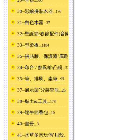
...366
30~彩繪拼貼木器
...176
31~白色木器
...37
32~聖誕節/春節配件(音樂鈴)
...88
33~型染板
...1184
36~拼貼膠、保護漆ˋ底劑
...32
34~印台 / 熱風槍/凸粉
...52
35~筆、排刷、圭筆
...95
37~展示架ˋ分裝空瓶
...26
38~黏土&工具
...178
39~端午節香包
...10
40~畫冊
...3
41~水草多肉玩偶ˋ貝殼、沙
...76