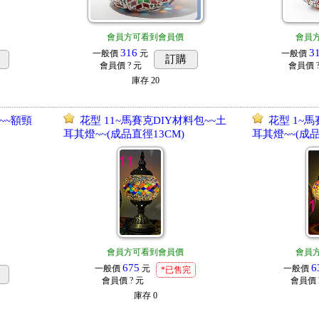
會員方可看到會員價
會員
316
3
一般價
元
一般價
訂購
會員價
? 元
會員價
庫存
20
~~額頸
花型 11~馬賽克DIY材料包~~土
花型 1~馬
耳其燈~~(成品直徑13CM)
耳其燈~~(成品
會員方可看到會員價
會員
675
6
一般價
元
一般價
*已售完
會員價
? 元
會員價
庫存
0