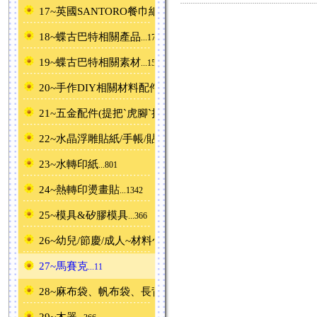
17~英國SANTORO餐巾紙ˋ產品
...62
18~蝶古巴特相關產品
...178
19~蝶古巴特相關素材
...156
20~手作DIY相關材料配件
...676
21~五金配件(提把ˋ虎腳ˋ拉鍊片)
...71
22~水晶浮雕貼紙/手帳/貼紙/蕾絲紙/素材紙
...583
23~水轉印紙
...801
24~熱轉印燙畫貼
...1342
25~模具&矽膠模具
...366
26~幼兒/節慶/成人~材料包
...42
27~馬賽克
...11
28~麻布袋、帆布袋、長背包
...277
29~木器