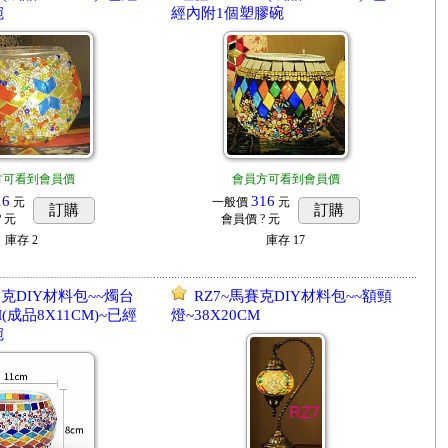
碗
經內附1個塑膠碗
方可看到會員價
會員方可看到會員價
16
316
元
一般價
元
訂購
訂購
? 元
會員價
? 元
庫存
2
庫存
17
賽克DIY材料包~~燭台
RZ7~馬賽克DIY材料包~~額頸
M(成品8X11CM)~已經
燈~38X20CM
碗