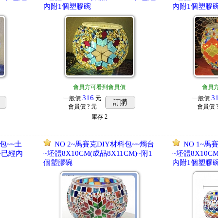
內附1個塑膠碗
內附1個塑膠
會員方可看到會員價
會員
316
3
一般價
元
一般價
訂購
會員價
? 元
會員價
庫存
2
包~~土
NO 2~馬賽克DIY材料包~~燭台
NO 1~馬
~已經內
~坯體8X10CM(成品8X11CM)~附1
~坯體8X10C
個塑膠碗
內附1個塑膠