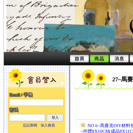
27~馬
Email / 手機
密碼
登入
忘記密碼
加入會員
NO 6~馬賽克DIY材料
~坯體8X10CM(成品8X11