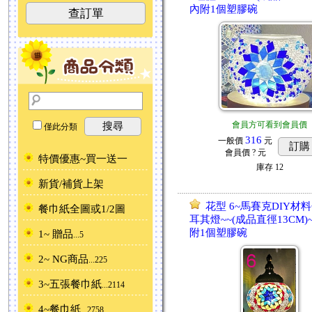
內附1個塑膠碗
查訂單
會員方可看到會員價
搜尋
僅此分類
316
一般價
元
訂購
會員價
? 元
特價優惠~買一送一
庫存
12
新貨/補貨上架
花型 6~馬賽克DIY材料
餐巾紙全圖或1/2圖
耳其燈~~(成品直徑13CM)
附1個塑膠碗
1~ 贈品
...5
2~ NG商品
...225
3~五張餐巾紙
...2114
4~餐巾紙
...2758