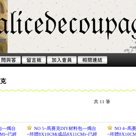
賽克
共
11
筆
包~~燭台
NO 5~馬賽克DIY材料包~~燭台
NO 4~馬
CM)~已經
~坯體8X10CM(成品8X11CM)~已經
~坯體8X10C