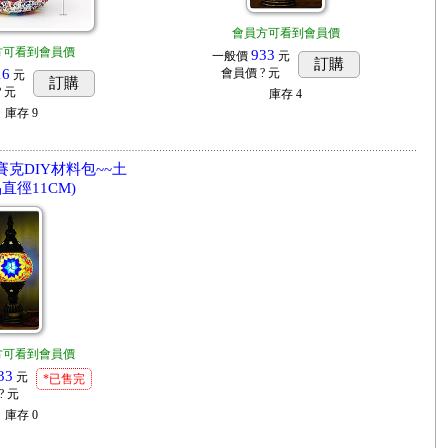
會員方可看到會員價
方可看到會員價
933
一般價
元
訂購
16
會員價
? 元
元
訂購
? 元
庫存
4
庫存
9
賽克DIY材料包~~土
直徑11CM)
方可看到會員價
33
元
*已售完
? 元
庫存
0