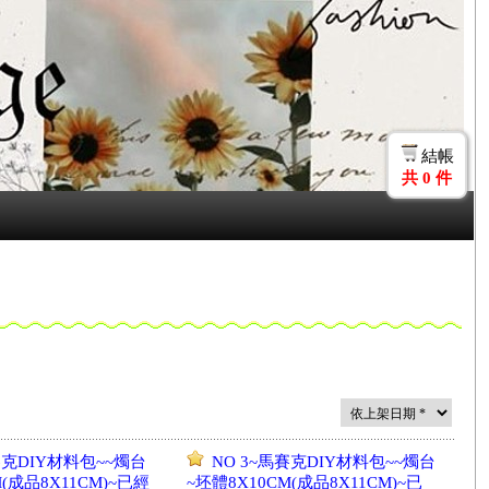
結帳
共
0
件
賽克DIY材料包~~燭台
NO 3~馬賽克DIY材料包~~燭台
M(成品8X11CM)~已經
~坯體8X10CM(成品8X11CM)~已