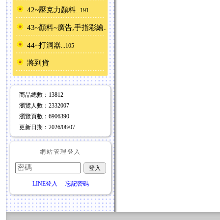
42~壓克力顏料
...191
43~顏料~廣告,手指彩繪
...24
44~打洞器
...105
將到貨
商品總數
：13812
瀏覽人數
：
2332007
瀏覽頁數
：
6906390
更新日期
：2026/08/07
網站管理登入
LINE登入
忘記密碼