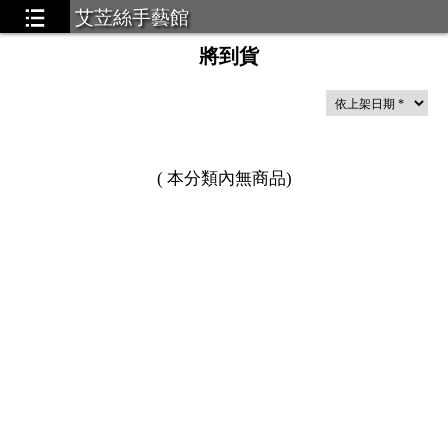
艾苙絲手藝館
將到貨
(
本分類內無商品
)