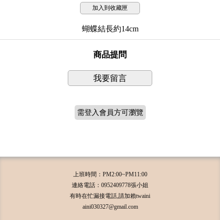
加入到收藏匣
蝴蝶結長約14cm
商品提問
我要留言
需登入會員方可瀏覽
上班時間：PM2:00~PM11:00
連絡電話：0952409778張小姐
有時在忙漏接電話,請加賴twaini
aini030327@gmail.com