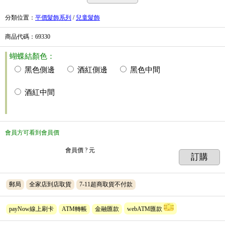
分類位置
：
平價髮飾系列
/
兒童髮飾
商品代碼
：69330
蝴蝶結顏色：
黑色側邊
酒紅側邊
黑色中間
酒紅中間
會員方可看到會員價
會員價
? 元
訂購
郵局
全家店到店取貨
7-11超商取貨不付款
payNow線上刷卡
ATM轉帳
金融匯款
webATM匯款