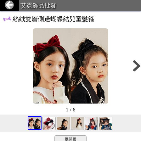
艾霓飾品批發
絲絨雙層側邊蝴蝶結兒童髮箍
1 / 6
展開圖