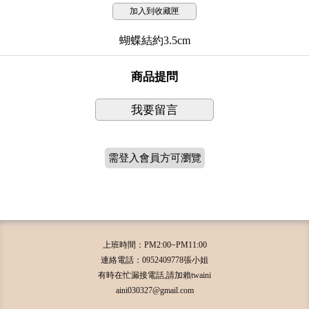
加入到收藏匣
蝴蝶結約3.5cm
商品提問
我要留言
需登入會員方可瀏覽
上班時間：PM2:00~PM11:00
連絡電話：0952409778張小姐
有時在忙漏接電話,請加賴twaini
aini030327@gmail.com