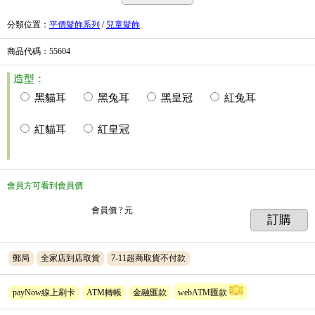
分類位置
：
平價髮飾系列
/
兒童髮飾
商品代碼
：55604
造型：
黑貓耳
黑兔耳
黑皇冠
紅兔耳
紅貓耳
紅皇冠
會員方可看到會員價
會員價
? 元
訂購
郵局
全家店到店取貨
7-11超商取貨不付款
payNow線上刷卡
ATM轉帳
金融匯款
webATM匯款