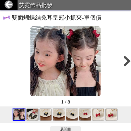
艾霓飾品批發
雙面蝴蝶結兔耳皇冠小抓夾-單個價
1 / 8
展開圖