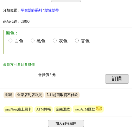
分類位置
：
平價髮飾系列
/
髮箍髮帶
商品代碼
：63006
顏色：
白色
黑色
灰色
杏色
會員方可看到會員價
會員價
? 元
訂購
郵局
全家店到店取貨
7-11超商取貨不付款
payNow線上刷卡
ATM轉帳
金融匯款
webATM匯款
加入到收藏匣