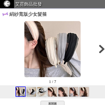
艾霓飾品批發
絹紗寬版少女髮箍
1 / 7
展開圖