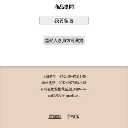
商品提問
我要留言
需登入會員方可瀏覽
上班時間：PM2:00~PM11:00
連絡電話：0952409778張小姐
有時在忙漏接電話,請加賴twaini
aini030327@gmail.com
電腦版
|
手機版