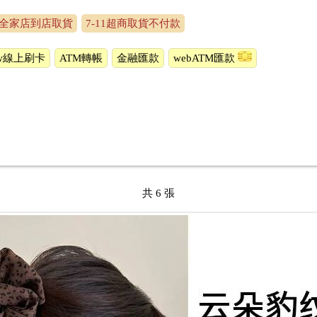
全家店到店取貨
7-11超商取貨不付款
ow線上刷卡
ATM轉帳
金融匯款
webATM匯款
共 6 張