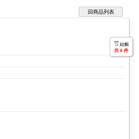
回商品列表
結帳
共
0
件