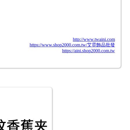
http://www.twaini.com
https://www.shop2000.com.tw/艾霓飾品批發
https://aini.shop2000.com.tw