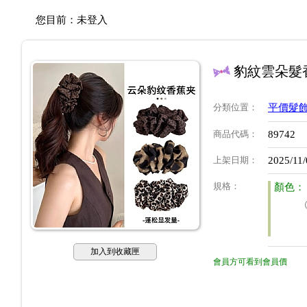
您目前：
未登入
豹紋雲朵髮
分類位置
：
平價髮
商品代碼
：
89742
上架日期
：
2025/11/
規格
：
顏色：
加入到收藏匣
會員方可看到會員價