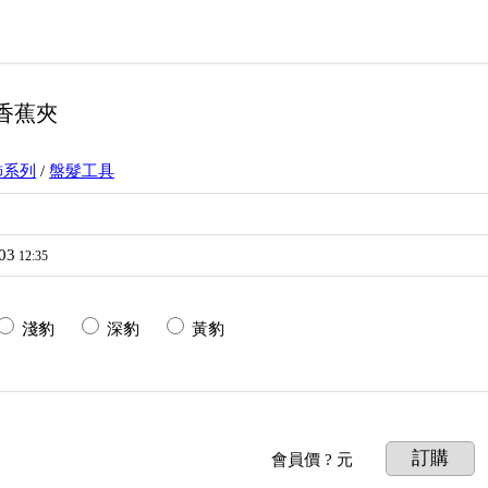
香蕉夾
飾系列
/
盤髮工具
03
12:35
淺豹
深豹
黃豹
訂購
會員價
? 元