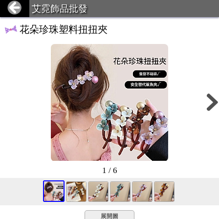
艾霓飾品批發
花朵珍珠塑料扭扭夾
1 / 6
展開圖