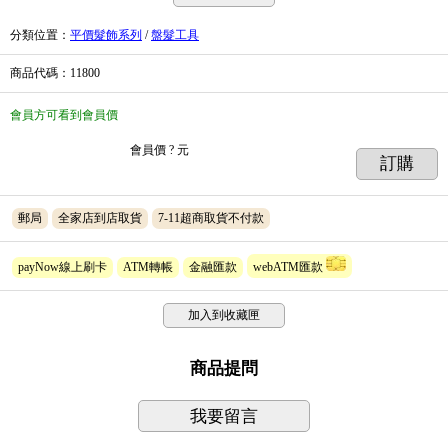
分類位置
：
平價髮飾系列
/
盤髮工具
商品代碼
：11800
會員方可看到會員價
會員價
? 元
訂購
郵局
全家店到店取貨
7-11超商取貨不付款
payNow線上刷卡
ATM轉帳
金融匯款
webATM匯款
加入到收藏匣
商品提問
我要留言