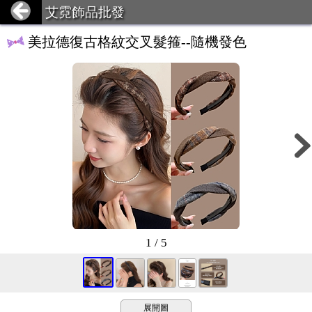
艾霓飾品批發
美拉德復古格紋交叉髮箍--隨機發色
1 / 5
展開圖