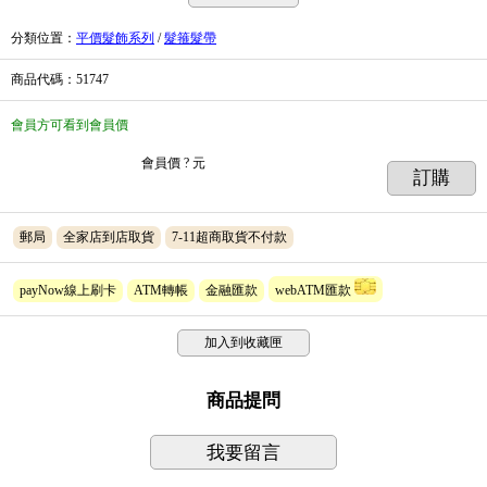
分類位置
：
平價髮飾系列
/
髮箍髮帶
商品代碼
：51747
會員方可看到會員價
會員價
? 元
訂購
郵局
全家店到店取貨
7-11超商取貨不付款
payNow線上刷卡
ATM轉帳
金融匯款
webATM匯款
加入到收藏匣
商品提問
我要留言