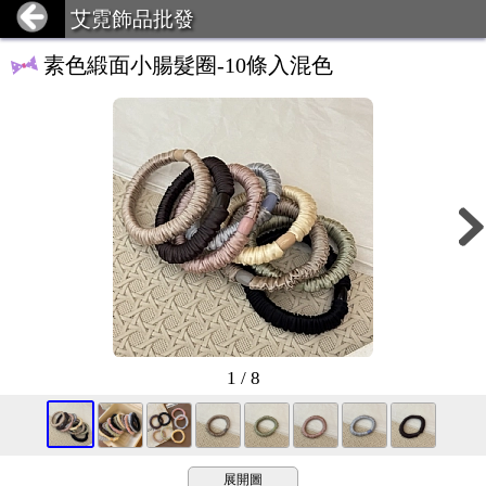
艾霓飾品批發
素色緞面小腸髮圈-10條入混色
1 / 8
展開圖