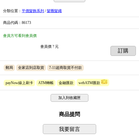
分類位置
：
平價髮飾系列
/
髮圈髮繩
商品代碼
：86173
會員方可看到會員價
會員價
? 元
訂購
郵局
全家店到店取貨
7-11超商取貨不付款
payNow線上刷卡
ATM轉帳
金融匯款
webATM匯款
加入到收藏匣
商品提問
我要留言