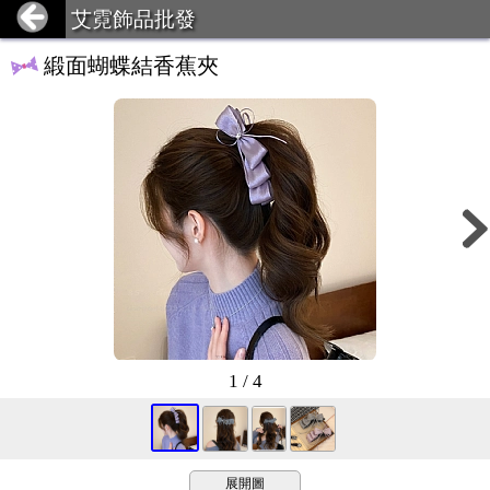
艾霓飾品批發
緞面蝴蝶結香蕉夾
1 / 4
展開圖