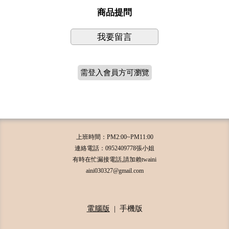
商品提問
我要留言
需登入會員方可瀏覽
上班時間：PM2:00~PM11:00
連絡電話：0952409778張小姐
有時在忙漏接電話,請加賴twaini
aini030327@gmail.com
電腦版
|
手機版