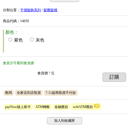
分類位置
：
平價髮飾系列
/
髮圈髮繩
商品代碼
：14659
顏色：
紫色
灰色
會員方可看到會員價
會員價
? 元
訂購
郵局
全家店到店取貨
7-11超商取貨不付款
payNow線上刷卡
ATM轉帳
金融匯款
webATM匯款
加入到收藏匣