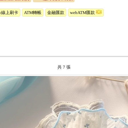
ow線上刷卡
ATM轉帳
金融匯款
webATM匯款
共 7 張