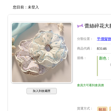
您目前：
未登入
蕾絲碎花大
分類位置
：
平價髮
商品代碼
：
83146
規格
：
顏色：
會員方可看到會員價
加入到收藏匣
貨運方式：
郵局