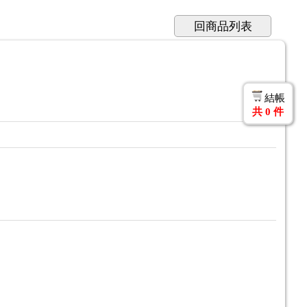
回商品列表
結帳
共
0
件