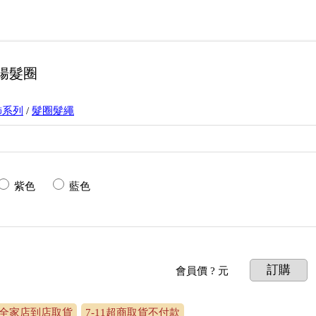
腸髮圈
飾系列
/
髮圈髮繩
紫色
藍色
訂購
會員價
? 元
全家店到店取貨
7-11超商取貨不付款