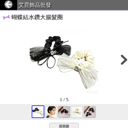
艾霓飾品批發
蝴蝶結水鑽大腸髮圈
1 / 5
展開圖