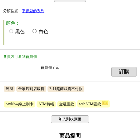
分類位置
：
平價髮飾系列
顏色：
黑色
白色
會員方可看到會員價
會員價
? 元
訂購
郵局
全家店到店取貨
7-11超商取貨不付款
payNow線上刷卡
ATM轉帳
金融匯款
webATM匯款
加入到收藏匣
商品提問