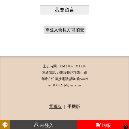
我要留言
需登入會員方可瀏覽
上班時間：PM2:00~PM11:00
連絡電話：0952409778張小姐
有時在忙漏接電話,請加賴twaini
aini030327@gmail.com
電腦版
|
手機版
未登入
結帳
0